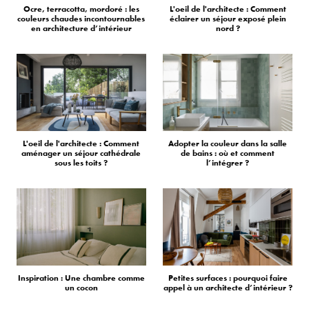
Ocre, terracotta, mordoré : les
L'oeil de l'architecte : Comment
couleurs chaudes incontournables
éclairer un séjour exposé plein
en architecture d’intérieur
nord ?
L'oeil de l'architecte : Comment
Adopter la couleur dans la salle
aménager un séjour cathédrale
de bains : où et comment
sous les toits ?
l’intégrer ?
Inspiration : Une chambre comme
Petites surfaces : pourquoi faire
un cocon
appel à un architecte d’intérieur ?