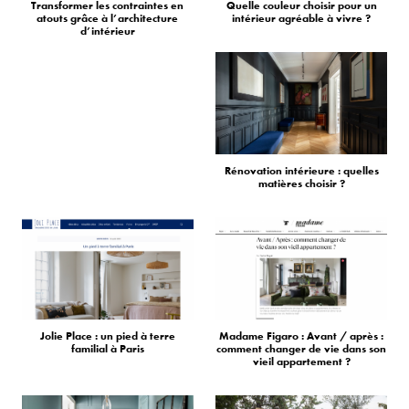
Transformer les contraintes en
Quelle couleur choisir pour un
atouts grâce à l’architecture
intérieur agréable à vivre ?
d’intérieur
Rénovation intérieure : quelles
matières choisir ?
Jolie Place : un pied à terre
Madame Figaro : Avant / après :
familial à Paris
comment changer de vie dans son
vieil appartement ?