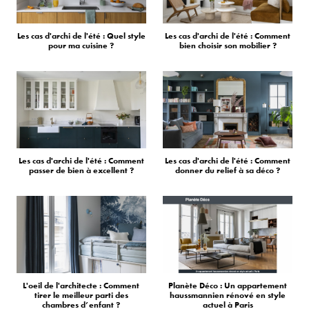
Les cas d'archi de l'été : Quel style
Les cas d'archi de l'été : Comment
pour ma cuisine ?
bien choisir son mobilier ?
Les cas d'archi de l'été : Comment
Les cas d'archi de l'été : Comment
passer de bien à excellent ?
donner du relief à sa déco ?
L'oeil de l'architecte : Comment
Planète Déco : Un appartement
tirer le meilleur parti des
haussmannien rénové en style
chambres d’enfant ?
actuel à Paris