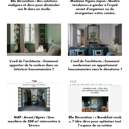
Elle Décoration : Des solutions
Madame Figaro Japon : Quatre
malignes et déco pour dissimuler
tendances à garder à l'esprit
son lit dans un studio
avant d'organiser ou de
réorganiser votre cuisine.
L'oeil de l'architecte : Comment
L'oeil de l'architecte : Comment
apporter de la couleur dans un
moderniser un appartement
intérieur haussmannien ?
haussmannien sans le dénaturer ?
MAP : Avant/Après : Une
Elle Décoration : « Breakfast nook
meulière de 350 m² réinventée à
», l’idée déco pour optimiser tout
Sèvres
l’espace de sa cuisine