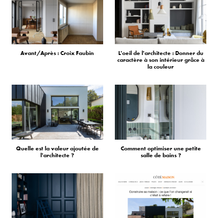
Avant/Après : Croix Faubin
L'oeil de l'architecte : Donner du
caractère à son intérieur grâce à
la couleur
Quelle est la valeur ajoutée de
Comment optimiser une petite
l'architecte ?
salle de bains ?