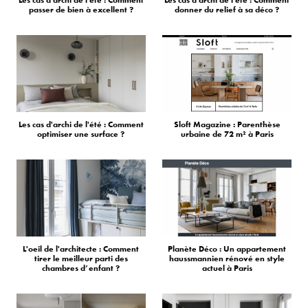
Les cas d'archi de l'été : Comment
Les cas d'archi de l'été : Comment
passer de bien à excellent ?
donner du relief à sa déco ?
Les cas d'archi de l'été : Comment
Sloft Magazine : Parenthèse
optimiser une surface ?
urbaine de 72 m² à Paris
L'oeil de l'architecte : Comment
Planète Déco : Un appartement
tirer le meilleur parti des
haussmannien rénové en style
chambres d’enfant ?
actuel à Paris