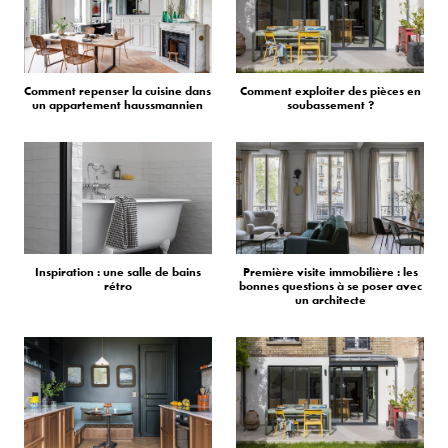
Comment repenser la cuisine dans
Comment exploiter des pièces en
un appartement haussmannien
soubassement ?
Inspiration : une salle de bains
Première visite immobilière : les
rétro
bonnes questions à se poser avec
un architecte