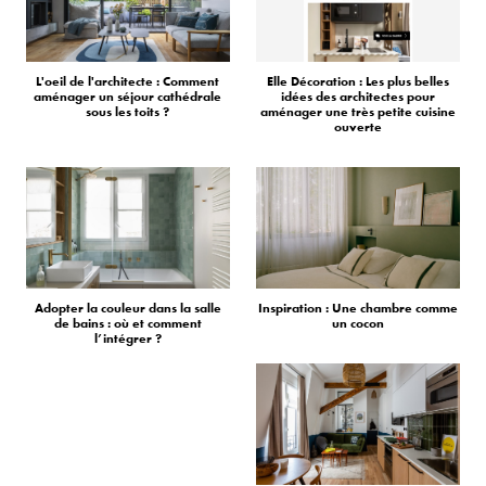
L'oeil de l'architecte : Comment
Elle Décoration : Les plus belles
aménager un séjour cathédrale
idées des architectes pour
sous les toits ?
aménager une très petite cuisine
ouverte
Adopter la couleur dans la salle
Inspiration : Une chambre comme
de bains : où et comment
un cocon
l’intégrer ?