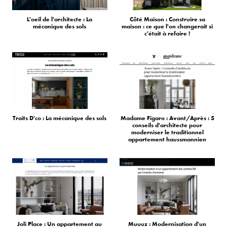
L'oeil de l'architecte : La
Côté Maison : Construire sa
mécanique des sols
maison : ce que l'on changerait si
c'était à refaire !
Traits D'co : La mécanique des sols
Madame Figaro : Avant/Après : 5
conseils d'architecte pour
moderniser le traditionnel
appartement haussmannien
Joli Place : Un appartement au
Muuuz : Modernisation d'un