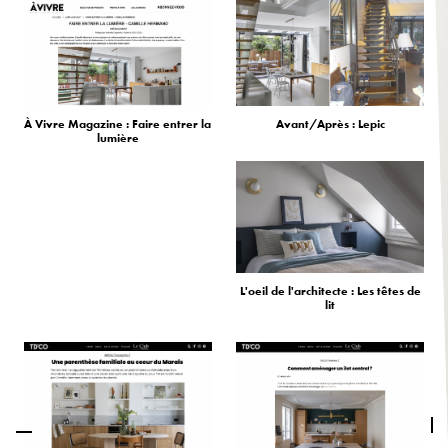
À Vivre Magazine : Faire entrer la
Avant/Après : Lepic
lumière
L'oeil de l'architecte : Les têtes de
lit