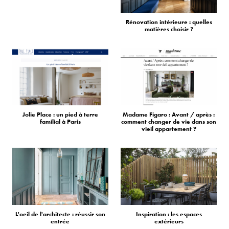
Rénovation intérieure : quelles
matières choisir ?
Jolie Place : un pied à terre
Madame Figaro : Avant / après :
familial à Paris
comment changer de vie dans son
vieil appartement ?
L'oeil de l'architecte : réussir son
Inspiration : les espaces
entrée
extérieurs