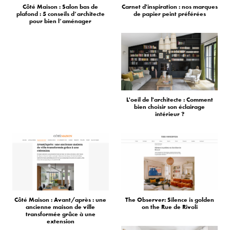
Côté Maison : Salon bas de
Carnet d'inspiration : nos marques
plafond : 5 conseils d’architecte
de papier peint préférées
pour bien l’aménager
L'oeil de l'architecte : Comment
bien choisir son éclairage
intérieur ?
Côté Maison : Avant/après : une
The Observer: Silence is golden
ancienne maison de ville
on the Rue de Rivoli
transformée grâce à une
extension