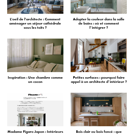
L'oeil de l'architecte : Comment
Adopter la couleur dans la salle
aménager un séjour cathédrale
de bains : où et comment
sous les toits ?
l’intégrer ?
Inspiration : Une chambre comme
Petites surfaces : pourquoi faire
un cocon
appel à un architecte d’intérieur ?
Madame Figaro Japon : Intérieurs
Bois clair ou bois foncé : que