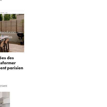
ées des
nsformer
ent parisien