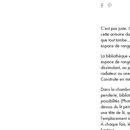
C’est pas juste.
cette armoire dan
que tout tombe…j
espace de range
La bibliothèque 
espace de rangem
dissimulant, au 
radiateur ou un
Construite en mé
Dans la chambre,
penderie, bibli
possibilités (Pho
dessus du lit pe
une tête de lit, 
l’emplacement id
À chaque fois, l
hauteur.