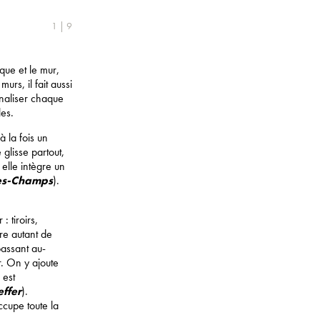
1 | 9
que et le mur,
urs, il fait aussi
onaliser chaque
les.
à la fois un
glisse partout,
 elle intègre un
es-Champs
).
 tiroirs,
re autant de
passant au-
r. On y ajoute
 est
effer
).
ccupe toute la