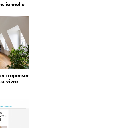
nctionnelle
n : repenser
ux vivre