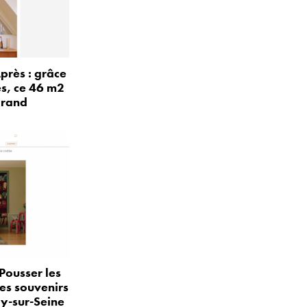
près : grâce
és, ce 46 m2
grand
Pousser les
les souvenirs
ly-sur-Seine