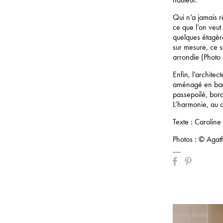
Qui n’a jamais r
ce que l’on veu
quelques étagère
sur mesure, ce s
arrondie (Photo 
Enfin, l’architec
aménagé en banq
passepoilé, bor
L’harmonie, au 
Texte : Caroline
Photos : © Agath