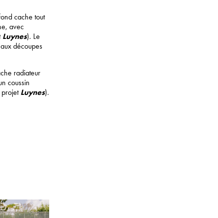
fond cache tout
he, avec
t
Luynes
). Le
e aux découpes
cache radiateur
 un coussin
 projet
Luynes
).