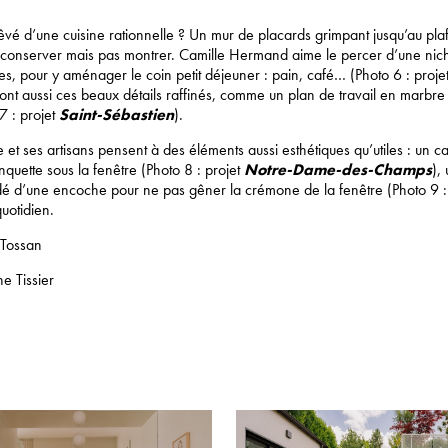
êvé d’une cuisine rationnelle ? Un mur de placards grimpant jusqu’au pla
t conserver mais pas montrer. Camille Hermand aime le percer d’une nic
s, pour y aménager le coin petit déjeuner : pain, café… (Photo 6 : proje
ont aussi ces beaux détails raffinés, comme un plan de travail en marbr
7 : projet
Saint-Sébastien
).
te et ses artisans pensent à des éléments aussi esthétiques qu’utiles : un 
uette sous la fenêtre (Photo 8 : projet
Notre-Dame-des-Champs
),
dé d’une encoche pour ne pas gêner la crémone de la fenêtre (Photo 9 :
quotidien.
 Tossan
e Tissier