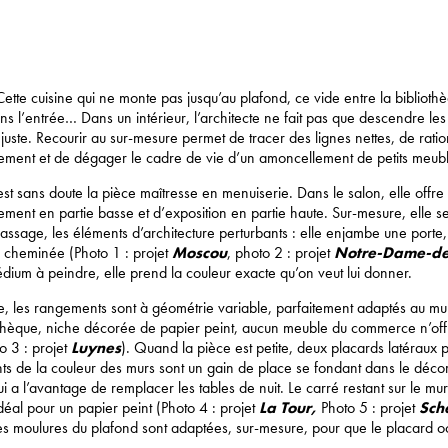
 Cette cuisine qui ne monte pas jusqu’au plafond, ce vide entre la bibliothè
s l’entrée… Dans un intérieur, l’architecte ne fait pas que descendre les m
uste. Recourir au sur-mesure permet de tracer des lignes nettes, de rati
ment et de dégager le cadre de vie d’un amoncellement de petits meub
est sans doute la pièce maîtresse en menuiserie. Dans le salon, elle offre 
ent en partie basse et d’exposition en partie haute. Sur-mesure, elle se 
passage, les éléments d’architecture perturbants : elle enjambe une porte,
e cheminée (Photo 1 : projet
Moscou
, photo 2 : projet
Notre-Dame-d
dium à peindre, elle prend la couleur exacte qu’on veut lui donner.
 les rangements sont à géométrie variable, parfaitement adaptés au mur :
othèque, niche décorée de papier peint, aucun meuble du commerce n’off
to 3 : projet
Luynes
). Quand la pièce est petite, deux placards latéraux 
ints de la couleur des murs sont un gain de place se fondant dans le déco
qui a l’avantage de remplacer les tables de nuit. Le carré restant sur le mur
éal pour un papier peint (Photo 4 : projet
La Tour,
Photo 5 : projet
Sch
es moulures du plafond sont adaptées, sur-mesure, pour que le placard o