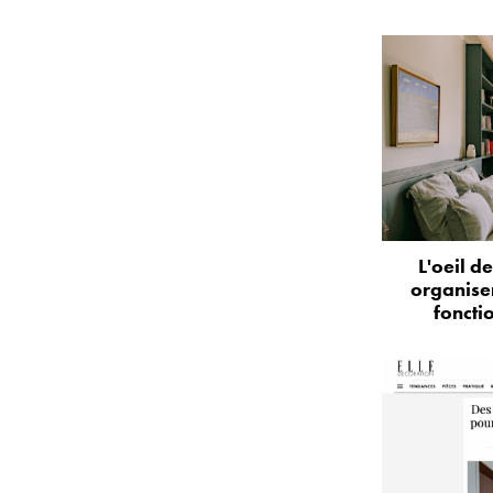
L'oeil d
organise
foncti