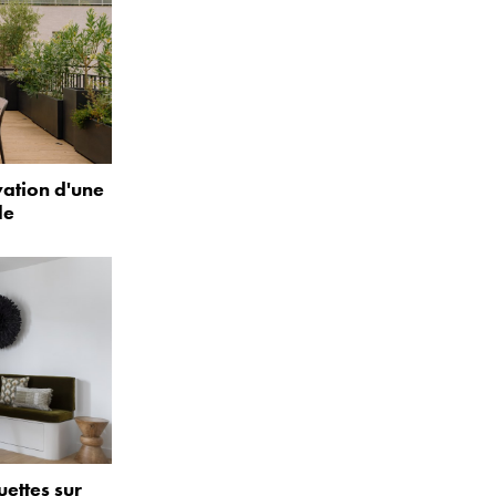
vation d'une
le
uettes sur