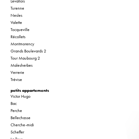
Levallois
Turenne
Nesles
Valette
Tocqueville
Récollets
Montmorency
Grands Boulevards 2
Tour Maubourg 2
Malesherbes
Verrerie
Trévise
petits appartements
Victor Hugo
Bac
Perche
Bellechasse
Cherche-midi
Scheffer
La Tour