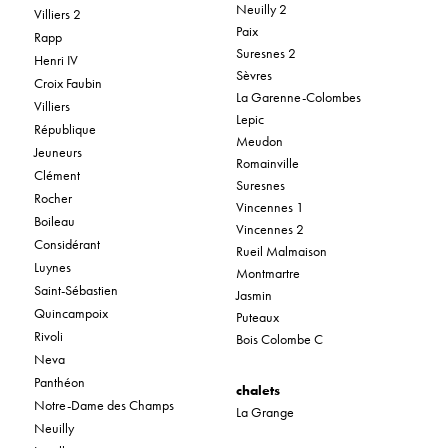
Neuilly 2
Villiers 2
Paix
Rapp
Suresnes 2
Henri IV
Sèvres
Croix Faubin
La Garenne-Colombes
Villiers
Lepic
République
Meudon
Jeuneurs
Romainville
Clément
Suresnes
Rocher
Vincennes 1
Boileau
Vincennes 2
Considérant
Rueil Malmaison
Luynes
Montmartre
Saint-Sébastien
Jasmin
Quincampoix
Puteaux
Rivoli
Bois Colombe C
Neva
Panthéon
chalets
Notre-Dame des Champs
La Grange
Neuilly