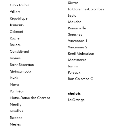
Sèvres
Croix Faubin
La Garenne-Colombes
Villiers
Lepic
République
Meudon
Jeuneurs
Romainville
Clément
Suresnes
Rocher
Vincennes 1
Boileau
Vincennes 2
Considérant
Rueil Malmaison
Luynes
Montmartre
Saint-Sébastien
Jasmin
Quincampoix
Puteaux
Rivoli
Bois Colombe C
Neva
Panthéon
chalets
Notre-Dame des Champs
La Grange
Neuilly
Levallois
Turenne
Nesles