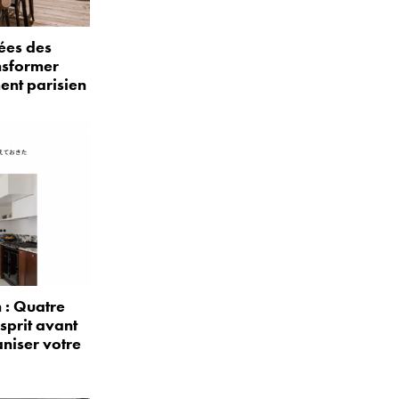
ées des
nsformer
ent parisien
: Quatre
sprit avant
niser votre