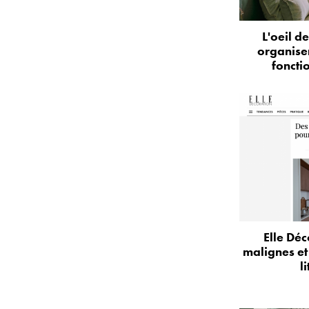
L'oeil d
organise
foncti
Elle Déc
malignes et
l