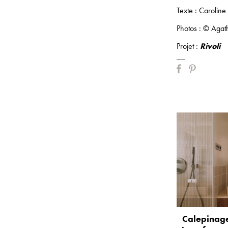
Texte : Caroline
Photos : © Agath
Projet :
Rivoli
Calepinage