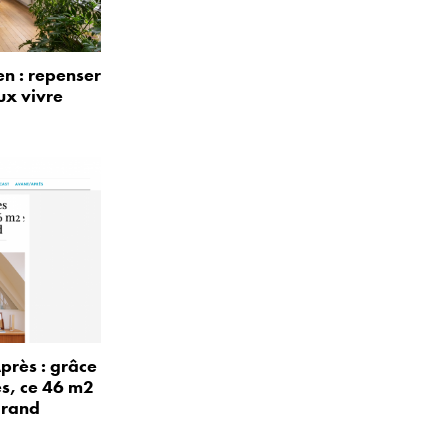
n : repenser
ux vivre
près : grâce
és, ce 46 m2
grand