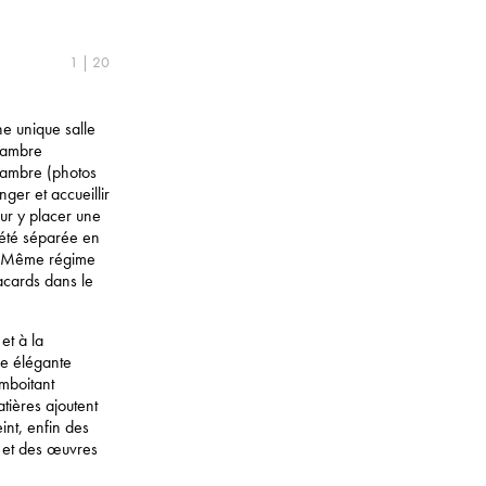
1 | 20
ne unique salle
chambre
chambre (photos
ger et accueillir
ur y placer une
 été séparée en
). Même régime
acards dans le
et à la
ne élégante
emboitant
atières ajoutent
int, enfin des
n et des œuvres