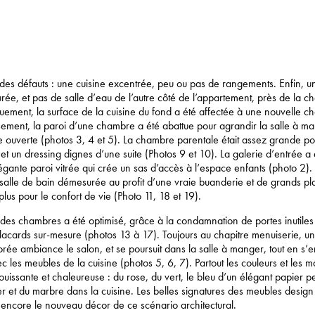
 des défauts : une cuisine excentrée, peu ou pas de rangements. Enfin, u
ée, et pas de salle d’eau de l’autre côté de l’appartement, près de la 
uement, la surface de la cuisine du fond a été affectée à une nouvelle 
sement, la paroi d’une chambre a été abattue pour agrandir la salle à man
e ouverte (photos 3, 4 et 5). La chambre parentale était assez grande po
et un dressing dignes d’une suite (Photos 9 et 10). La galerie d’entrée a
égante paroi vitrée qui crée un sas d’accès à l’espace enfants (photo 2
salle de bain démesurée au profit d’une vraie buanderie et de grands pl
 plus pour le confort de vie (Photo 11, 18 et 19).
es chambres a été optimisé, grâce à la condamnation de portes inutiles 
lacards sur-mesure (photos 13 à 17). Toujours au chapitre menuiserie, u
orée ambiance le salon, et se poursuit dans la salle à manger, tout en s’
c les meubles de la cuisine (photos 5, 6, 7). Partout les couleurs et les m
ouissante et chaleureuse : du rose, du vert, le bleu d’un élégant papier pe
 et du marbre dans la cuisine. Les belles signatures des meubles desig
 encore le nouveau décor de ce scénario architectural.