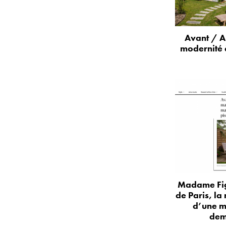
Avant / A
modernité 
Madame Fig
de Paris, la
d’une m
dem