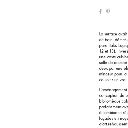
La surface avait
de bain, démesur
parentale. Logiq
12 et 13). Inver
une vaste cuisin
salle de douche 
deux par une él
minceur pour la 
couloir : un vrai
L’aménagement d
conception de p
bibliothèque col
parfaitement ave
à l’ambiance réj
façades en noyer
d’art rehaussent