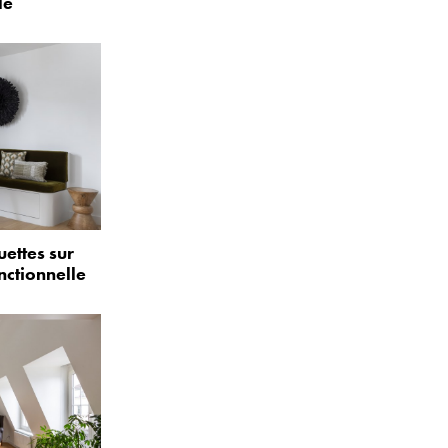
le
uettes sur
nctionnelle