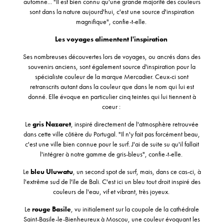
automne... "Il est bien connu qu'une grande majorité des couleurs
sont dans la nature aujourd'hui, c'est une source d'inspiration
magnifique", confie-t-elle.
Les voyages alimentent l'inspiration
Ses nombreuses découvertes lors de voyages, ou ancrés dans des
souvenirs anciens, sont également source d'inspiration pour la
spécialiste couleur de la marque Mercadier. Ceux-ci sont
retranscrits autant dans la couleur que dans le nom qui lui est
donné. Elle évoque en particulier cinq teintes qui lui tiennent à
coeur :
Le
gris Nazaret
, inspiré directement de l'atmosphère retrouvée
dans cette ville côtière du Portugal. "Il n'y fait pas forcément beau,
c'est une ville bien connue pour le surf. J'ai de suite su qu'il fallait
l'intégrer à notre gamme de gris-bleus", confie-t-elle.
Le
bleu Uluwatu
, un second spot de surf, mais, dans ce cas-ci, à
l'extrême sud de l'île de Bali. C'est ici un bleu tout droit inspiré des
couleurs de l'eau, vif et vibrant, très joyeux.
Le
rouge Basile
, vu initialement sur la coupole de la cathédrale
Saint-Basile-le-Bienheureux à Moscou, une couleur évoquant les