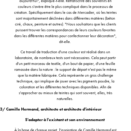
aujourd'hui", explique-t-elle. Retranscrire des souvenirs en
couleurs s'avère être le plus compliqué dans le processus de
création. Spécifiquement dans le cas de Mercadier, où les teintes
sont majoritairement déclinées dans différentes matières (béton
ciré, chaux, peinture et autres). "Nous souhaitons que les clients
puissent trouver les correspondances de leurs couleurs favorites
dans les différentes matières pour confectionner leur décoration",
dit-elle.
Ce travail de traduction d'une couleur est réalisé dans un
laboratoire, de nombreux tests sont nécessaires. Cela peut partir
d'un petit morceau de textile, d'un bout de papier, d'une feuille
ramassée dans la nature : le support de départ n'est pas le même
que la matière fabriquée. Cela représente un gros challenge
technique, qui implique de jouer avec les pigments poudre, la
coloration et les différentes techniques disponibles. Afin de
s'approcher au mieux de teintes qui sont souvent, elles, très
naturelles.
3/ Camille Hermand, architecte et architecte d'intérieur
S'adapter à l'existant et son environnement
À la base de chaque projet, l'inspiration de Camille Hermand est