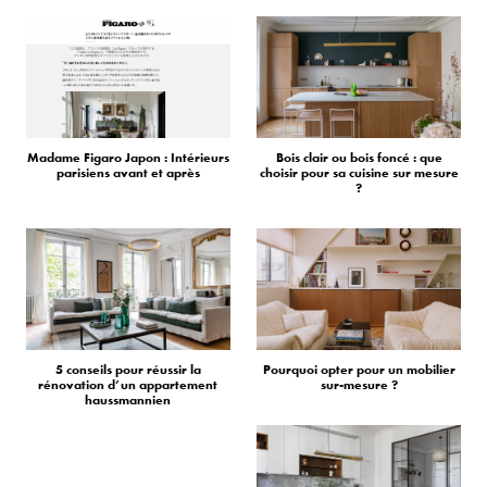
Madame Figaro Japon : Intérieurs
Bois clair ou bois foncé : que
parisiens avant et après
choisir pour sa cuisine sur mesure
?
5 conseils pour réussir la
Pourquoi opter pour un mobilier
rénovation d’un appartement
sur-mesure ?
haussmannien