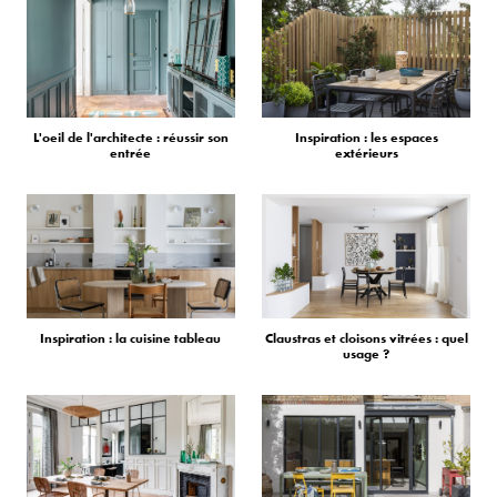
L'oeil de l'architecte : réussir son
Inspiration : les espaces
entrée
extérieurs
Inspiration : la cuisine tableau
Claustras et cloisons vitrées : quel
usage ?