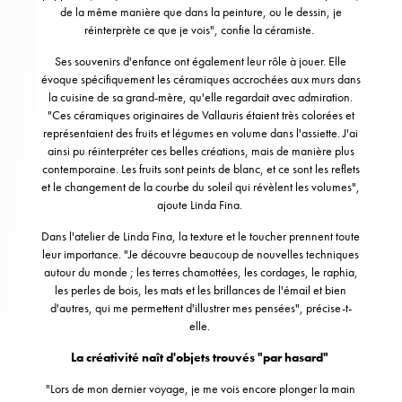
de la même manière que dans la peinture, ou le dessin, je
réinterprète ce que je vois", confie la céramiste.
Ses souvenirs d'enfance ont également leur rôle à jouer. Elle
évoque spécifiquement les céramiques accrochées aux murs dans
la cuisine de sa grand-mère, qu'elle regardait avec admiration.
"Ces
céramiques
originaires de Vallauris étaient très colorées et
représentaient des fruits et légumes en volume dans l'assiette. J'ai
ainsi pu réinterpréter ces belles créations, mais de manière plus
contemporaine. Les fruits sont peints de blanc, et ce sont les reflets
et le changement de la courbe du soleil qui révèlent les volumes",
ajoute Linda Fina.
Dans l'atelier de Linda Fina, la texture et le toucher prennent toute
leur importance. "Je découvre beaucoup de nouvelles techniques
autour du monde ; les terres chamottées, les cordages, le raphia,
les perles de bois, les mats et les brillances de l'émail et bien
d'autres, qui me permettent d'illustrer mes pensées", précise-t-
elle.
La créativité naît d'objets trouvés "par hasard"
"Lors de mon dernier voyage, je me vois encore plonger la main