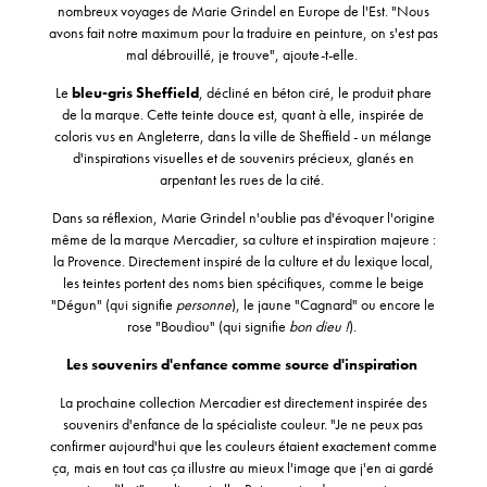
nombreux voyages de Marie Grindel en Europe de l'Est. "Nous
avons fait notre maximum pour la traduire en peinture, on s'est pas
mal débrouillé, je trouve", ajoute-t-elle.
Le
bleu-gris Sheffield
, décliné en béton ciré, le produit phare
de la marque. Cette teinte douce est, quant à elle, inspirée de
coloris vus en Angleterre, dans la ville de Sheffield - un mélange
d'inspirations visuelles et de souvenirs précieux, glanés en
arpentant les rues de la cité.
Dans sa réflexion, Marie Grindel n'oublie pas d'évoquer l'origine
même de la marque Mercadier, sa culture et inspiration majeure :
la Provence. Directement inspiré de la culture et du lexique local,
les teintes portent des noms bien spécifiques, comme le beige
"Dégun" (qui signifie
personne
), le jaune "Cagnard" ou encore le
rose "Boudiou" (qui signifie
bon dieu !
).
Les souvenirs d'enfance comme source d'inspiration
La prochaine collection Mercadier est directement inspirée des
souvenirs d'enfance de la spécialiste couleur. "Je ne peux pas
confirmer aujourd'hui que les couleurs étaient exactement comme
ça, mais en tout cas ça illustre au mieux l'image que j'en ai gardé