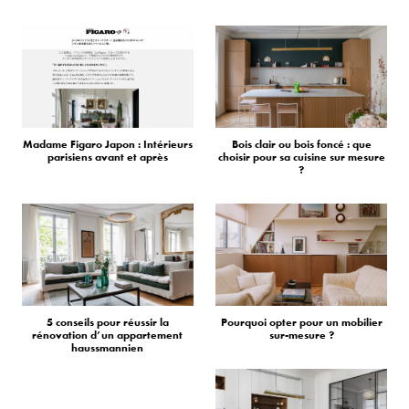
Madame Figaro Japon : Intérieurs
Bois clair ou bois foncé : que
parisiens avant et après
choisir pour sa cuisine sur mesure
?
5 conseils pour réussir la
Pourquoi opter pour un mobilier
rénovation d’un appartement
sur-mesure ?
haussmannien