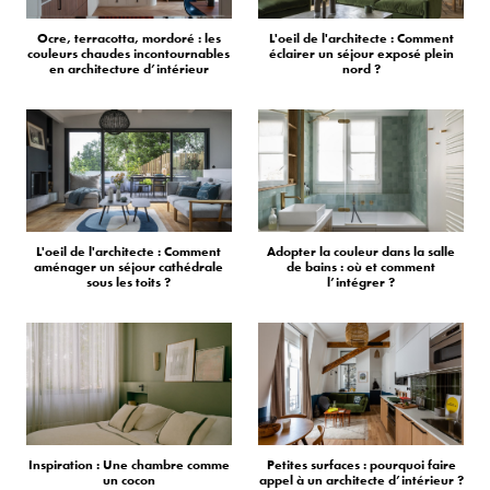
Ocre, terracotta, mordoré : les
L'oeil de l'architecte : Comment
couleurs chaudes incontournables
éclairer un séjour exposé plein
en architecture d’intérieur
nord ?
L'oeil de l'architecte : Comment
Adopter la couleur dans la salle
aménager un séjour cathédrale
de bains : où et comment
sous les toits ?
l’intégrer ?
Inspiration : Une chambre comme
Petites surfaces : pourquoi faire
un cocon
appel à un architecte d’intérieur ?