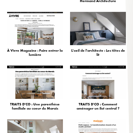
Hermand Architecture
À Vivre Magazine : Faire entrer la
L'oeil de l'architecte : Les têtes de
lumière
lit
TRAITS D'CO : Une parenthèse
TRAITS D'CO : Comment
familiale au coeur du Marais
aménager un îlot central ?