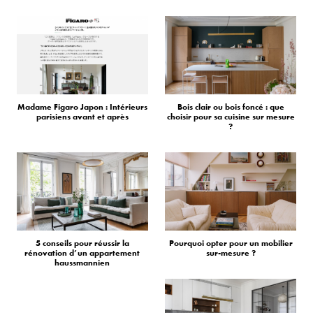
Madame Figaro Japon : Intérieurs
Bois clair ou bois foncé : que
parisiens avant et après
choisir pour sa cuisine sur mesure
?
5 conseils pour réussir la
Pourquoi opter pour un mobilier
rénovation d’un appartement
sur-mesure ?
haussmannien