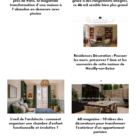
près de Paris, la magistrale
grâce à des rangements intégrés,
transformation d’une maison à
ce 46 m2 semble bien plus grand
l’abandon en demeure avec
piscine
Résidences Décoration : Pousser
les murs, préserver l’âme et les
souvenirs de cette maison de
Neuilly-sur-Seine
L'oeil de l'architecte : comment
AD magazine : 10 idées des
organiser une chambre d'enfant
décorateurs pour transformer
fonctionnelle et évolutive ?
l'extérieur d'un appartement
parisien