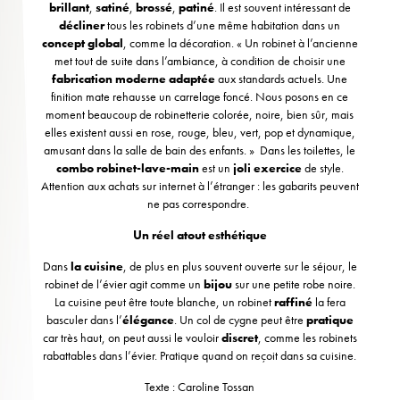
brillant
,
satiné
,
brossé
,
patiné
. Il est souvent intéressant de
décliner
tous les robinets d’une même habitation dans un
concept global
, comme la décoration. « Un robinet à l’ancienne
met tout de suite dans l’ambiance, à condition de choisir une
fabrication moderne adaptée
aux standards actuels. Une
finition mate rehausse un carrelage foncé. Nous posons en ce
moment beaucoup de robinetterie colorée, noire, bien sûr, mais
elles existent aussi en rose, rouge, bleu, vert, pop et dynamique,
amusant dans la salle de bain des enfants. » Dans les toilettes, le
combo robinet-lave-main
est un
joli exercice
de style.
Attention aux achats sur internet à l’étranger : les gabarits peuvent
ne pas correspondre.
Un réel atout esthétique
Dans
la cuisine
, de plus en plus souvent ouverte sur le séjour, le
robinet de l’évier agit comme un
bijou
sur une petite robe noire.
La cuisine peut être toute blanche, un robinet
raffiné
la fera
basculer dans l’
élégance
. Un col de cygne peut être
pratique
car très haut, on peut aussi le vouloir
discret
, comme les robinets
rabattables dans l’évier. Pratique quand on reçoit dans sa cuisine.
Texte : Caroline Tossan