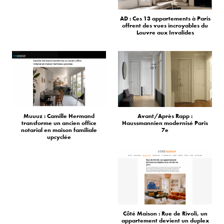
AD : Ces 13 appartements à Paris
offrent des vues incroyables du
Louvre aux Invalides
Muuuz : Camille Hermand
Avant/Après Rapp :
transforme un ancien office
Haussmannien modernisé Paris
notarial en maison familiale
7e
upcyclée
Côté Maison : Rue de Rivoli, un
appartement devient un duplex