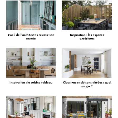
L'oeil de l'architecte : réussir son
Inspiration : les espaces
entrée
extérieurs
Inspiration : la cuisine tableau
Claustras et cloisons vitrées : quel
usage ?