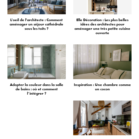
L'oeil de l'architecte : Comment
Elle Décoration : Les plus belles
aménager un séjour cathédrale
idées des architectes pour
sous les toits ?
aménager une très petite cuisine
ouverte
Adopter la couleur dans la salle
Inspiration : Une chambre comme
de bains : où et comment
un cocon
l’intégrer ?