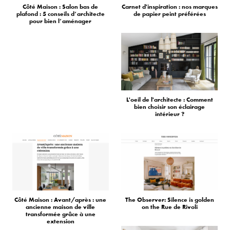
Côté Maison : Salon bas de
Carnet d'inspiration : nos marques
plafond : 5 conseils d’architecte
de papier peint préférées
pour bien l’aménager
L'oeil de l'architecte : Comment
bien choisir son éclairage
intérieur ?
Côté Maison : Avant/après : une
The Observer: Silence is golden
ancienne maison de ville
on the Rue de Rivoli
transformée grâce à une
extension