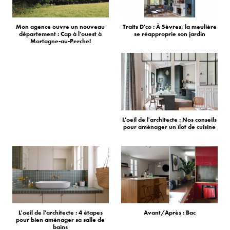
Mon agence ouvre un nouveau
Traits D'co : À Sèvres, la meulière
département : Cap à l'ouest à
se réapproprie son jardin
Mortagne-au-Perche!
L'oeil de l'architecte : Nos conseils
pour aménager un îlot de cuisine
L'oeil de l'architecte : 4 étapes
Avant/Après : Bac
pour bien aménager sa salle de
bains