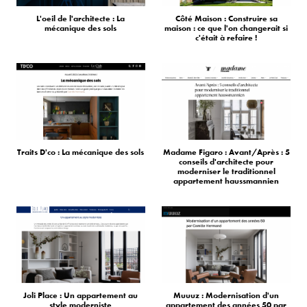
L'oeil de l'architecte : La
Côté Maison : Construire sa
mécanique des sols
maison : ce que l'on changerait si
c'était à refaire !
Traits D'co : La mécanique des sols
Madame Figaro : Avant/Après : 5
conseils d'architecte pour
moderniser le traditionnel
appartement haussmannien
Joli Place : Un appartement au
Muuuz : Modernisation d'un
style moderniste
appartement des années 50 par