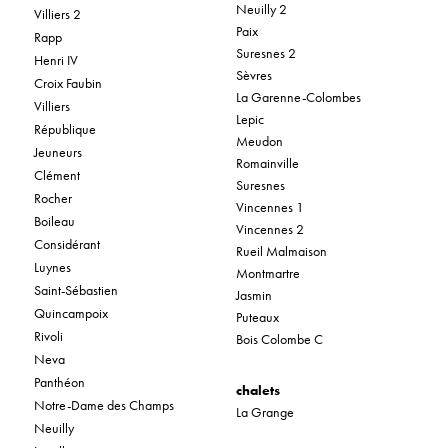
Neuilly 2
Villiers 2
Paix
Rapp
Suresnes 2
Henri IV
Sèvres
Croix Faubin
La Garenne-Colombes
Villiers
Lepic
République
Meudon
Jeuneurs
Romainville
Clément
Suresnes
Rocher
Vincennes 1
Boileau
Vincennes 2
Considérant
Rueil Malmaison
Luynes
Montmartre
Saint-Sébastien
Jasmin
Quincampoix
Puteaux
Rivoli
Bois Colombe C
Neva
Panthéon
chalets
Notre-Dame des Champs
La Grange
Neuilly