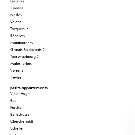
Levallois
Turenne
Nesles
Valette
Tocqueville
Récollets
Montmorency
Grands Boulevards 2
Tour Maubourg 2
Malesherbes
Verrerie
Trévise
petits appartements
Victor Hugo
Bac
Perche
Bellechasse
Cherche-midi
Scheffer
La Tour