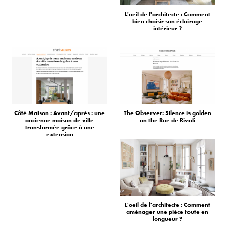
L'oeil de l'architecte : Comment
bien choisir son éclairage
intérieur ?
Côté Maison : Avant/après : une
The Observer: Silence is golden
ancienne maison de ville
on the Rue de Rivoli
transformée grâce à une
extension
L'oeil de l'architecte : Comment
aménager une pièce toute en
longueur ?