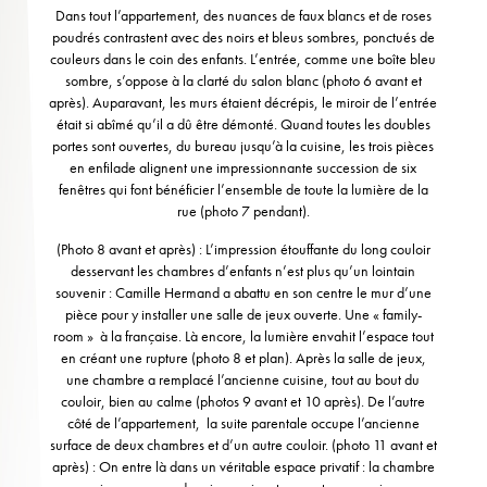
Dans tout l’appartement, des nuances de faux blancs et de roses
poudrés contrastent avec des noirs et bleus sombres, ponctués de
couleurs dans le coin des enfants. L’entrée, comme une boîte bleu
sombre, s’oppose à la clarté du salon blanc (photo 6 avant et
après). Auparavant, les murs étaient décrépis, le miroir de l’entrée
était si abîmé qu’il a dû être démonté. Quand toutes les doubles
portes sont ouvertes, du bureau jusqu’à la cuisine, les trois pièces
en enfilade alignent une impressionnante succession de six
fenêtres qui font bénéficier l’ensemble de toute la lumière de la
rue (photo 7 pendant).
(Photo 8 avant et après) : L’impression étouffante du long couloir
desservant les chambres d’enfants n’est plus qu’un lointain
souvenir : Camille Hermand a abattu en son centre le mur d’une
pièce pour y installer une salle de jeux ouverte. Une « family-
room » à la française. Là encore, la lumière envahit l’espace tout
en créant une rupture (photo 8 et plan). Après la salle de jeux,
une chambre a remplacé l’ancienne cuisine, tout au bout du
couloir, bien au calme (photos 9 avant et 10 après). De l’autre
côté de l’appartement, la suite parentale occupe l’ancienne
surface de deux chambres et d’un autre couloir. (photo 11 avant et
après) : On entre là dans un véritable espace privatif : la chambre