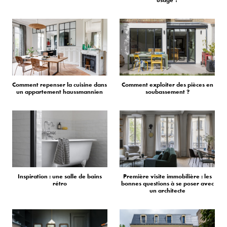
usage ?
Comment repenser la cuisine dans
Comment exploiter des pièces en
un appartement haussmannien
soubassement ?
Inspiration : une salle de bains
Première visite immobilière : les
rétro
bonnes questions à se poser avec
un architecte