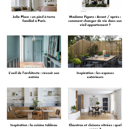
Jolie Place : un pied à terre
Madame Figaro : Avant / après :
familial à Paris
comment changer de vie dans son
vieil appartement ?
L'oeil de l'architecte : réussir son
Inspiration : les espaces
entrée
extérieurs
Inspiration : la cuisine tableau
Claustras et cloisons vitrées : quel