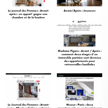
Le journal des Femmes : Avant-
Avant/Après : Jeuneurs
après : un appart' gagne une
chambre et de la lumière
Madame Figaro : Avant / Après :
comment deux étages d’un
immeuble parisien sont devenus
des appartements pour
retrouvailles familiales
Le Journal des Femmes : Avant-
Muuuz : Paris : deux
après : 30 m² archi bien optimisés
appartements en un imaginés par