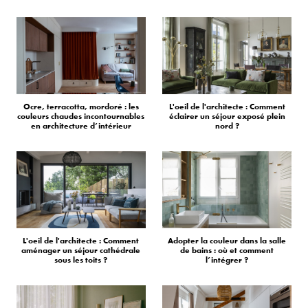
Ocre, terracotta, mordoré : les
L'oeil de l'architecte : Comment
couleurs chaudes incontournables
éclairer un séjour exposé plein
en architecture d’intérieur
nord ?
L'oeil de l'architecte : Comment
Adopter la couleur dans la salle
aménager un séjour cathédrale
de bains : où et comment
sous les toits ?
l’intégrer ?