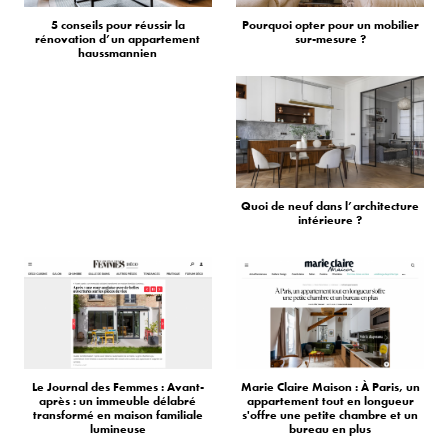
5 conseils pour réussir la
Pourquoi opter pour un mobilier
rénovation d’un appartement
sur-mesure ?
haussmannien
Quoi de neuf dans l’architecture
intérieure ?
Le Journal des Femmes : Avant-
Marie Claire Maison : À Paris, un
après : un immeuble délabré
appartement tout en longueur
transformé en maison familiale
s'offre une petite chambre et un
lumineuse
bureau en plus