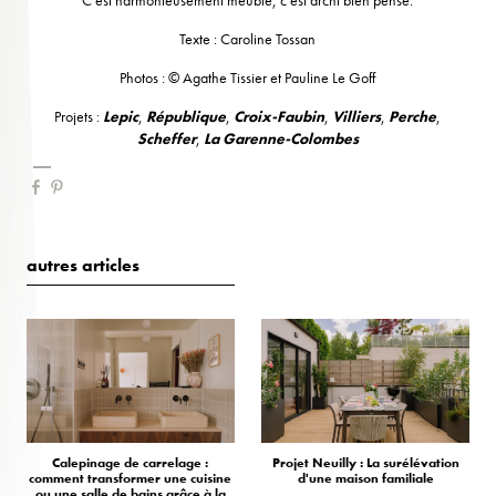
Texte : Caroline Tossan
Photos : © Agathe Tissier et Pauline Le Goff
Projets :
Lepic
,
République
,
Croix-Faubin
,
Villiers
,
Perche
,
Scheffer
,
La Garenne-Colomb
es
autres articles
Calepinage de carrelage :
Projet Neuilly : La surélévation
comment transformer une cuisine
d'une maison familiale
ou une salle de bains grâce à la