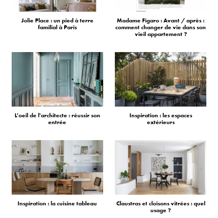
Jolie Place : un pied à terre
Madame Figaro : Avant / après :
familial à Paris
comment changer de vie dans son
vieil appartement ?
L'oeil de l'architecte : réussir son
Inspiration : les espaces
entrée
extérieurs
Inspiration : la cuisine tableau
Claustras et cloisons vitrées : quel
usage ?