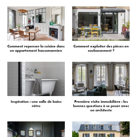
Comment repenser la cuisine dans
Comment exploiter des pièces en
un appartement haussmannien
soubassement ?
Inspiration : une salle de bains
Première visite immobilière : les
rétro
bonnes questions à se poser avec
un architecte