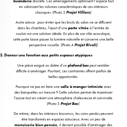
buanderie
discrète. Ces aménagements optimisent l’espace tout
en valorisant les volumes caractéristiques de ces intérieurs
classiques. (Photo 3
Projet Villiers
).
Autre astuce : pour éviter que les bruits du salon ne se diffusent
dans les chambres, l’ajout d’une
porte vitrée
à l’entrée du
couloir est une solution idéale. En plus de son rôle acoustique,
cette porte laisse passer la lumière naturelle et conserve une belle
perspective visuelle. (Photo 4
Projet Rivoli
)
.
3. Donner une fonction aux petits espaces atypiques
Une pièce exiguë ou dotée d’un
plafond bas
peut sembler
difficile à aménager. Pourtant, ces contraintes offrent parfois de
belles opportunités.
Pourquoi ne pas en faire une
salle à manger intimiste
avec
des banquettes sur mesure ? Cette solution permet de maximiser
l’assise tout en créant une atmosphère chaleureuse et conviviale.
(Photo 5
Projet Bac
).
De même, dans les intérieurs biscornus, les coins perdus peuvent
être transformés en espaces astucieux. Avec un peu de
menuiserie bien pensée
, il devient possible d’aménager des