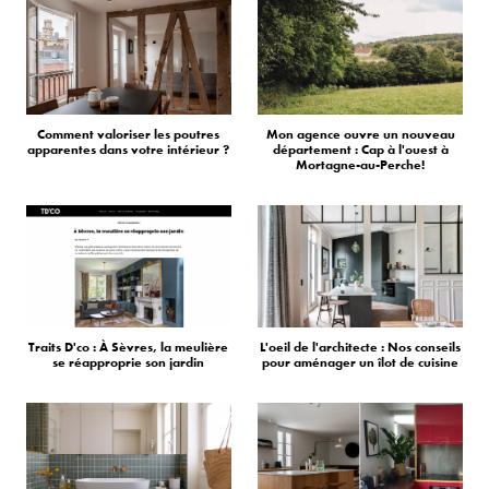
Comment valoriser les poutres
Mon agence ouvre un nouveau
apparentes dans votre intérieur ?
département : Cap à l'ouest à
Mortagne-au-Perche!
Traits D'co : À Sèvres, la meulière
L'oeil de l'architecte : Nos conseils
se réapproprie son jardin
pour aménager un îlot de cuisine