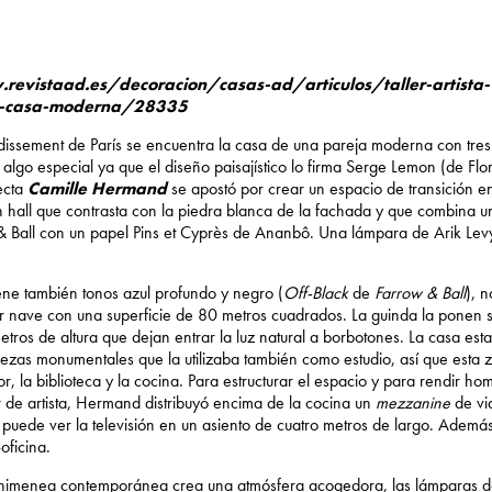
revistaad.es/decoracion/casas-ad/articulos/taller-artista-
o-casa-moderna/28335
ndissement de París se encuentra la casa de una pareja moderna con tres
 algo especial ya que el diseño paisajístico lo firma Serge Lemon (de Flo
tecta
Camille Hermand
se apostó por crear un espacio de transición ent
un hall que contrasta con la piedra blanca de la fachada y que combina 
& Ball con un papel Pins et Cyprès de Ananbô. Una lámpara de Arik Lev
tiene también tonos azul profundo y negro (
Off-Black
de
Farrow & Ball
), 
r nave con una superficie de 80 metros cuadrados. La guinda la ponen 
tros de altura que dejan entrar la luz natural a borbotones. La casa es
iezas monumentales que la utilizaba también como estudio, así que esta 
r, la biblioteca y la cocina. Para estructurar el espacio y para rendir hom
er de artista, Hermand distribuyó encima de la cocina un
mezzanine
de vid
puede ver la televisión en un asiento de cuatro metros de largo. Además
oficina.
 chimenea contemporánea crea una atmósfera acogedora, las lámparas 