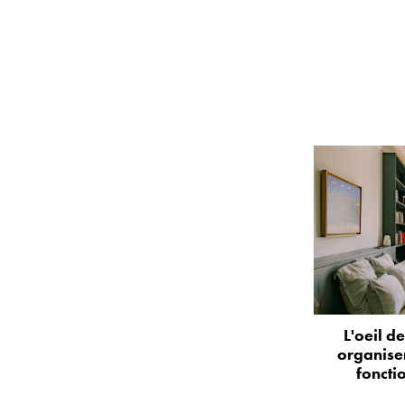
L'oeil d
organise
foncti