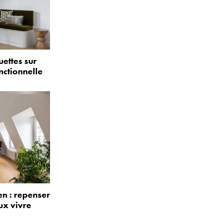
uettes sur
nctionnelle
n : repenser
ux vivre