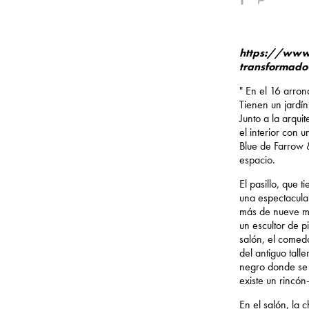
https://www.
transformad
" En el 16 arro
Tienen un jardín
Junto a la arqui
el interior con 
Blue de Farrow 
espacio.
El pasillo, que 
una espectacula
más de nueve me
un escultor de p
salón, el comedo
del antiguo tall
negro donde se 
existe un rincón-
En el salón, la