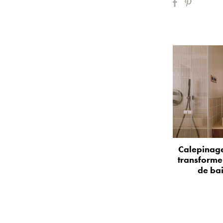
Calepinage
transformer
de bai