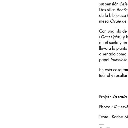
suspensión
Sele
Dos sillas
Beetle
de la biblioteca
mesa
Ovale
de 
Con una isla de
(
Gant Lights
) y 
en el suelo y en
lleva a la plant
diseñado como u
papel
Nuvolette
En esta casa fam
teatral y resalt
Projet :
Jasmin
Photos : ©Herv
Texte : Karine 