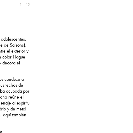
1 | 12
 adolescentes.
re de Saisons).
re el exterior y
un color Hague
y decora el
nos conduce a
sus techos de
taba ocupada por
zona reúne el
enaje al espíritu
rio y de metal
, aquí también
de