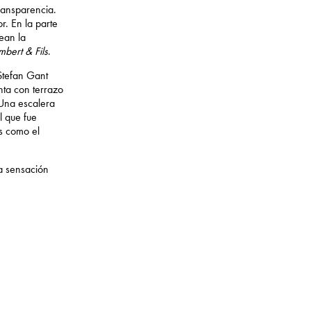
transparencia.
r. En la parte
ean la
mbert & Fils
.
tefan Gant
nta con terrazo
 Una escalera
l que fue
s como el
na sensación