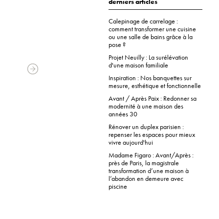
derniers articles
Calepinage de carrelage :
comment transformer une cuisine
ou une salle de bains grâce à la
pose ?
Projet Neuilly : La surélévation
d'une maison familiale
Inspiration : Nos banquettes sur
mesure, esthétique et fonctionnelle
Avant / Après Paix : Redonner sa
modernité à une maison des
années 30
Rénover un duplex parisien :
repenser les espaces pour mieux
vivre aujourd'hui
Madame Figaro : Avant/Après :
près de Paris, la magistrale
transformation d’une maison à
l’abandon en demeure avec
piscine