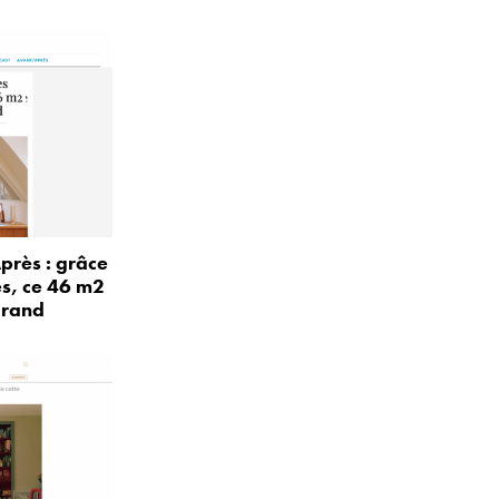
près : grâce
és, ce 46 m2
grand