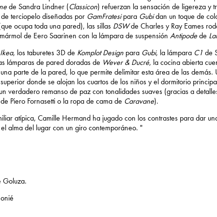
ne
de Sandra Lindner (
Classicon
) refuerzan la sensación de ligereza y 
de terciopelo diseñadas por
GamFratesi
para
Gubi
dan un toque de colo
 (que ocupa toda una pared), las sillas
DSW
de Charles y Ray Eames rod
mármol de Eero Saarinen con la lámpara de suspensión
Antipode
de
La
Ikea
, los taburetes 3D de
Komplot Design
para
Gubi
, la lámpara
C1
de S
las lámparas de pared doradas de
Wever & Ducré
, la cocina abierta cue
 una parte de la pared, lo que permite delimitar esta área de las demás.
a superior donde se alojan los cuartos de los niños y el dormitorio principa
n verdadero remanso de paz con tonalidades suaves (gracias a detalle
de Piero Fornasetti o la ropa de cama de
Caravane
).
iliar atípica, Camille Hermand ha jugado con los contrastes para dar u
ar el alma del lugar con un giro contemporáneo. "
é Goluza.
Monié