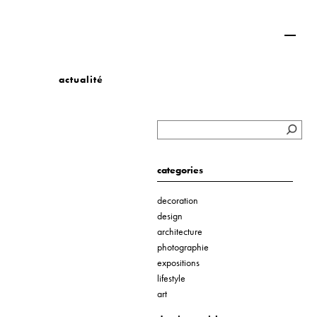
actualité
categories
decoration
design
architecture
photographie
expositions
lifestyle
art