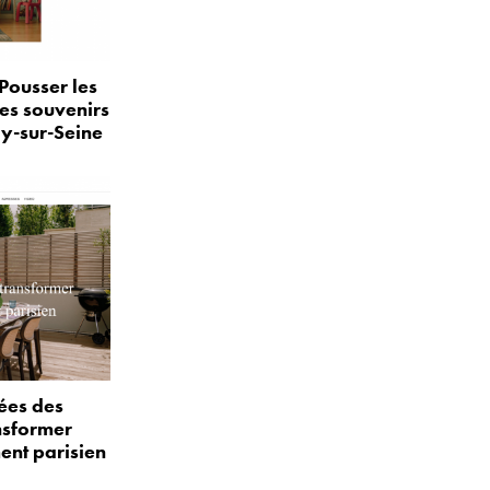
Pousser les
les souvenirs
ly-sur-Seine
ées des
nsformer
ent parisien