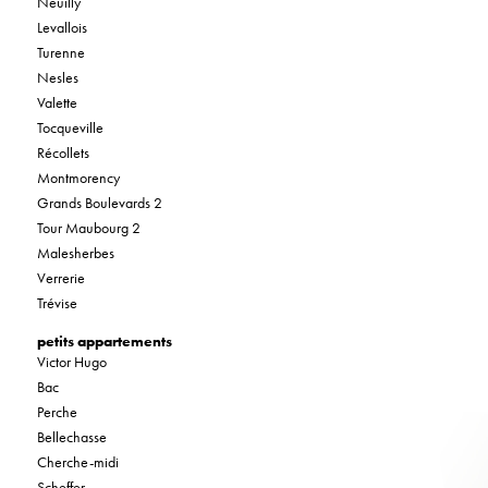
Neuilly
Levallois
Turenne
Nesles
Valette
Tocqueville
Récollets
Montmorency
Grands Boulevards 2
Tour Maubourg 2
Malesherbes
Verrerie
Trévise
petits appartements
Victor Hugo
Bac
Perche
Bellechasse
Cherche-midi
Scheffer