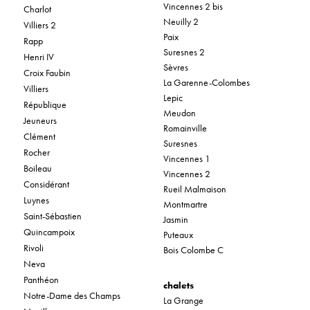
Vincennes 2 bis
Charlot
Neuilly 2
Villiers 2
Paix
Rapp
Suresnes 2
Henri IV
Sèvres
Croix Faubin
La Garenne-Colombes
Villiers
Lepic
République
Meudon
Jeuneurs
Romainville
Clément
Suresnes
Rocher
Vincennes 1
Boileau
Vincennes 2
Considérant
Rueil Malmaison
Luynes
Montmartre
Saint-Sébastien
Jasmin
Quincampoix
Puteaux
Rivoli
Bois Colombe C
Neva
Panthéon
chalets
Notre-Dame des Champs
La Grange