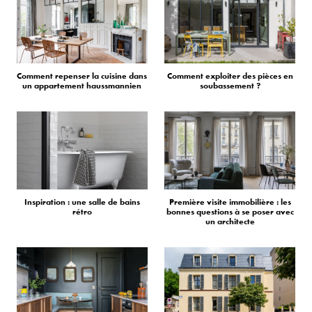
Comment repenser la cuisine dans
Comment exploiter des pièces en
un appartement haussmannien
soubassement ?
Inspiration : une salle de bains
Première visite immobilière : les
rétro
bonnes questions à se poser avec
un architecte