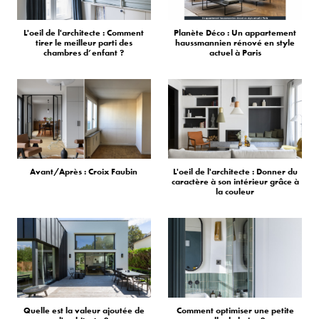
L'oeil de l'architecte : Comment
Planète Déco : Un appartement
tirer le meilleur parti des
haussmannien rénové en style
chambres d’enfant ?
actuel à Paris
Avant/Après : Croix Faubin
L'oeil de l'architecte : Donner du
caractère à son intérieur grâce à
la couleur
Quelle est la valeur ajoutée de
Comment optimiser une petite