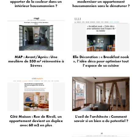
apporter de la couleur dans un
moderniser un appartement
intérieur haussmannien ?
haussmannien sans le dénaturer ?
MAP : Avant/Après : Une
Elle Décoration : « Breakfast nook
meulière de 350 m² réinventée à
», l’idée déco pour optimiser tout
Sèvres
l’espace de sa cuisine
Côté Maison : Rue de Rivoli, un
L'oeil de l'architecte : Comment
appartement devient un duplex
savoir si un bien a du potentiel ?
avec 60 m2 en plus