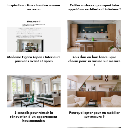
Inspiration : Une chambre comme
Petites surfaces : pourquoi faire
un cocon
appel à un architecte d’intérieur ?
Madame Figaro Japon : Intérieurs
Bois clair ou bois foncé : que
parisiens avant et après
choisir pour sa cuisine sur mesure
?
5 conseils pour réussir la
Pourquoi opter pour un mobilier
rénovation d’un appartement
sur-mesure ?
haussmannien