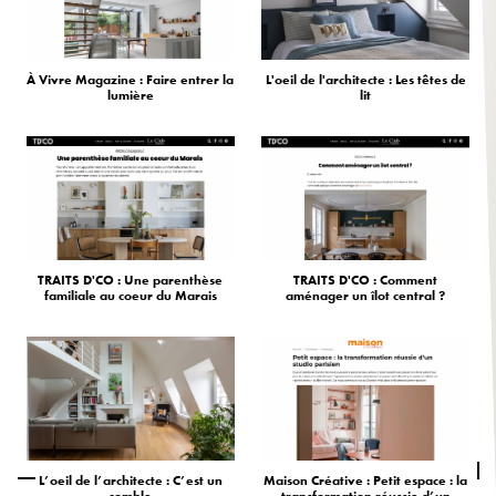
À Vivre Magazine : Faire entrer la
L'oeil de l'architecte : Les têtes de
lumière
lit
TRAITS D'CO : Une parenthèse
TRAITS D'CO : Comment
familiale au coeur du Marais
aménager un îlot central ?
L’oeil de l’architecte : C’est un
Maison Créative : Petit espace : la
comble
transformation réussie d’un