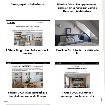
Avant/Après : Bellechasse
Planète Déco : Un appartement
deux en un à Paris par Camille
Hermand Architecture
À Vivre Magazine : Faire entrer la
L'oeil de l'architecte : Les têtes de
lumière
lit
TRAITS D'CO : Une parenthèse
TRAITS D'CO : Comment
familiale au coeur du Marais
aménager un îlot central ?