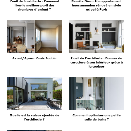
L'oeil de l'architecte : Comment
Planète Déco : Un appartement
tirer le meilleur parti des
haussmannien rénové en style
chambres d’enfant ?
actuel à Paris
Avant/Après : Croix Faubin
L'oeil de l'architecte : Donner du
caractère à son intérieur grâce à
la couleur
Quelle est la valeur ajoutée de
Comment optimiser une petite
l'architecte ?
salle de bains ?