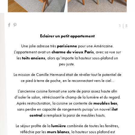
1 | 5
Eclairer un petit appartement
Une jolie adresse très
parisienne
pour une Américaine.
L’appartement avait un
charme du vieux Paris
, avec sa vue sur
les
toits anciens
, alors qu’importe la hauteur sous-plafond un
peu juste.
La mission de Camille Hermand était de révéler tout le potentiel de
ce pied à terre de poche, en le reconnectant vers le ciel…
L’ancienne cuisine formait une sorte de paroi assez haute afin
d’isoler le salon, rétrécissant le champ de la lumière et du regard.
Après restructuration, la cuisine se contente de
meubles bas
,
sans perdre en capacité de rangements puisqu’un nouvel
ilot
central
a remplacé la paroi de meubles hauts.
Le séjour profite de la
lumière
combinée de toutes les fenêtres,
réfléchie par les
murs blancs
, la hauteur sous plafond est