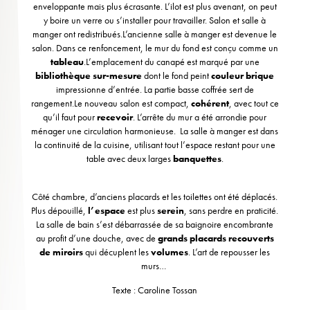
enveloppante mais plus écrasante. L’ilot est plus avenant, on peut
y boire un verre ou s’installer pour travailler. Salon et salle à
manger ont redistribués.L’ancienne salle à manger est devenue le
salon. Dans ce renfoncement, le mur du fond est conçu comme un
tableau
.L’emplacement du canapé est marqué par une
bibliothèque sur-mesure
dont le fond peint
couleur brique
impressionne d’entrée. La partie basse coffrée sert de
rangement.Le nouveau salon est compact,
cohérent
, avec tout ce
qu’il faut pour
recevoir
. L’arrête du mur a été arrondie pour
ménager une circulation harmonieuse. La salle à manger est dans
la continuité de la cuisine, utilisant tout l’espace restant pour une
table avec deux larges
banquettes
.
Côté chambre, d’anciens placards et les toilettes ont été déplacés.
Plus dépouillé,
l’espace
est plus
serein
, sans perdre en praticité.
La salle de bain s’est débarrassée de sa baignoire encombrante
au profit d’une douche, avec de
grands placards recouverts
de miroirs
qui décuplent les
volumes
. L’art de repousser les
murs…
Texte : Caroline Tossan