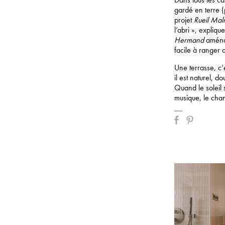
gardé en terre (
projet
Rueil Mal
l’abri », expliqu
Hermand
aménag
facile à ranger 
Une terrasse, c’e
il est naturel, 
Quand le soleil s
musique, le chan