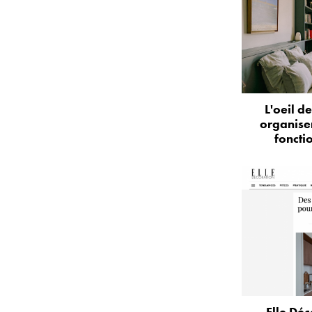
L'oeil d
organise
foncti
Elle Déc