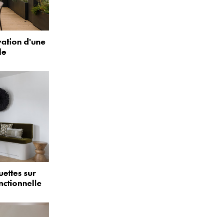
vation d'une
le
uettes sur
nctionnelle