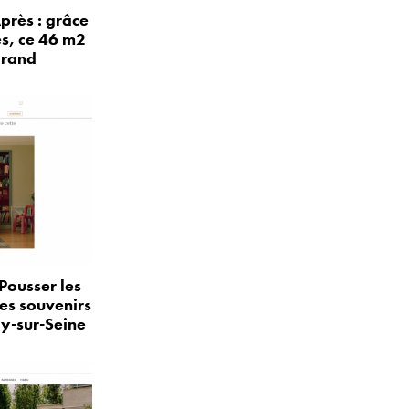
près : grâce
és, ce 46 m2
grand
Pousser les
les souvenirs
ly-sur-Seine