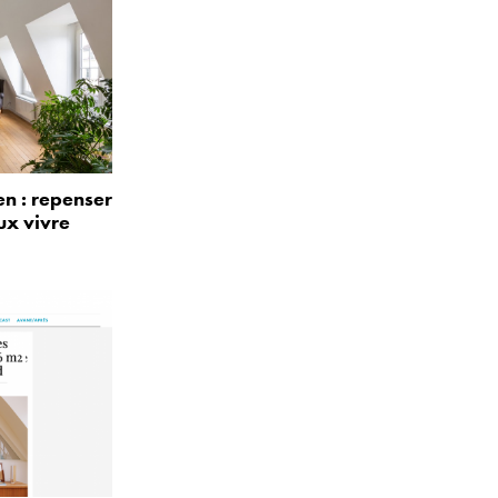
n : repenser
ux vivre