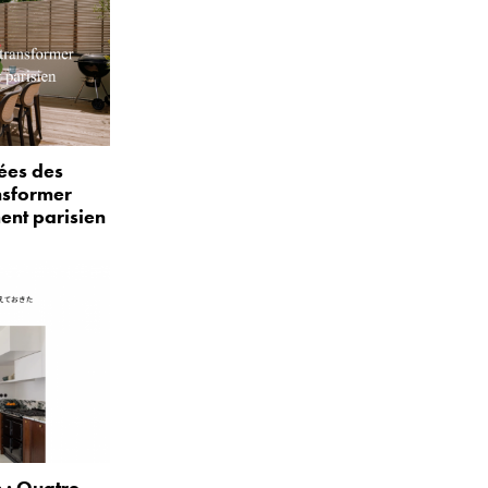
ées des
nsformer
ent parisien
: Quatre