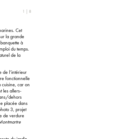
1 | 8
narines. Cet
sur la grande
a banquette à
emploi du temps.
turel de la
 de l’intérieur
tre fonctionnelle
 cuisine, car on
 les allers-
edans/dehors
ne placée dans
hoto 3, projet
re de verdure
Montmartre
 reste du jardin