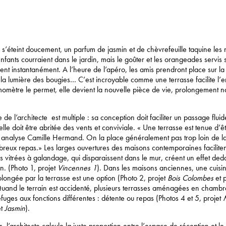
r s’éteint doucement, un parfum de jasmin et de chèvrefeuille taquine les 
enfants courraient dans le jardin, mais le goûter et les orangeades servis 
rent instantanément. A l’heure de l’apéro, les amis prendront place sur l
la lumière des bougies… C’est incroyable comme une terrasse facilite l’
omètre le permet, elle devient la nouvelle pièce de vie, prolongement na
 de l’architecte est multiple : sa conception doit faciliter un passage fluide
 elle doit être abritée des vents et conviviale. « Une terrasse est tenue d’ê
, analyse Camille Hermand. On la place généralement pas trop loin de la
eux repas.» Les larges ouvertures des maisons contemporaines facilitent
es vitrées à galandage, qui disparaissent dans le mur, créent un effet d
. (Photo 1, projet
Vincennes 1
). Dans les maisons anciennes, une cuisi
ongée par la terrasse est une option (Photo 2, projet
Bois Colombes
et p
Quand le terrain est accidenté, plusieurs terrasses aménagées en chamb
efuges aux fonctions différentes : détente ou repas (Photos 4 et 5, projet
et
Jasmin
).
, l’architecte calcule la juste proportion entre l’espace de réception et le