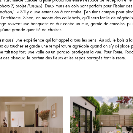
photo 7, projet
Puteaux
). Deux murs en coin sont parfaits pour l’isoler des
maison
)
. « S’il y a une extension à construire, j’en tiens compte pour plac
e l’architecte. Sinon, on monte des caillebotis, qu’il sera facile de végétali
e souvent une banquette en dur contre un mur, garnie de coussins, plus
qu’une grande quantité de chaises.
st aussi une expérience qui fait appel à tous les sens. Au sol, le bois a l
doux au toucher et garde une température agréable quand on s’y déplace p
e fait trop fort, une voile ou un parasol protègent la vue. Pour l’ouïe, l’odor
t des oiseaux, le parfum des fleurs et les repas partagés font le reste.