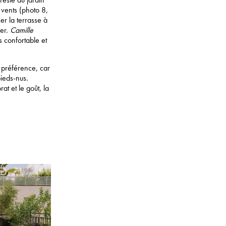
 vents (photo 8,
er la terrasse à
ser.
Camille
 confortable et
a préférence, car
ieds-nus.
at et le goût, la