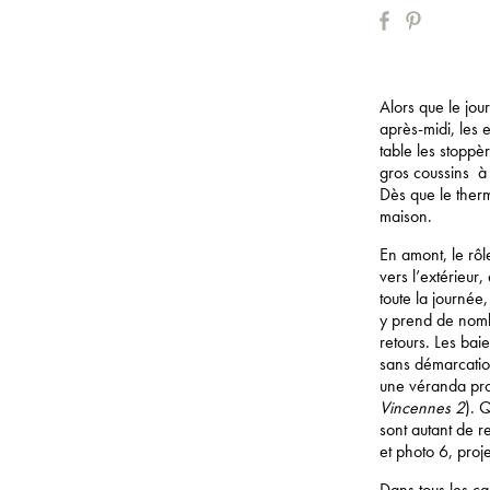
Alors que le jou
après-midi, les 
table les stoppè
gros coussins à 
Dès que le therm
maison.
En amont, le rôle
vers l’extérieur,
toute la journée
y prend de nombr
retours. Les bai
sans démarcation
une véranda prol
Vincennes 2
). 
sont autant de r
et photo 6, proj
Dans tous les cas