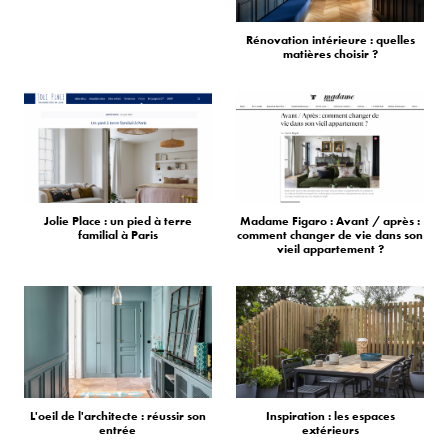
Rénovation intérieure : quelles
matières choisir ?
Jolie Place : un pied à terre
Madame Figaro : Avant / après :
familial à Paris
comment changer de vie dans son
vieil appartement ?
L'oeil de l'architecte : réussir son
Inspiration : les espaces
entrée
extérieurs