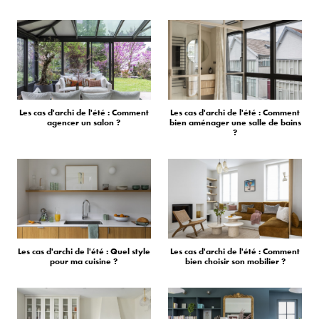
Les cas d'archi de l'été : Comment
Les cas d'archi de l'été : Comment
agencer un salon ?
bien aménager une salle de bains
?
Les cas d'archi de l'été : Quel style
Les cas d'archi de l'été : Comment
pour ma cuisine ?
bien choisir son mobilier ?