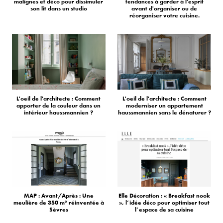
malignes et déco pour dissimuler
tendances à garder à l'esprit
son lit dans un studio
avant d'organiser ou de
réorganiser votre cuisine.
L'oeil de l'architecte : Comment
L'oeil de l'architecte : Comment
apporter de la couleur dans un
moderniser un appartement
intérieur haussmannien ?
haussmannien sans le dénaturer ?
MAP : Avant/Après : Une
Elle Décoration : « Breakfast nook
meulière de 350 m² réinventée à
», l’idée déco pour optimiser tout
Sèvres
l’espace de sa cuisine