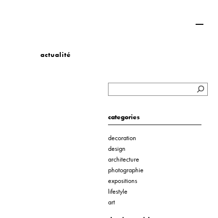
actualité
categories
decoration
design
architecture
photographie
expositions
lifestyle
art