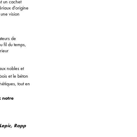
nt un cachet
riaux d'origine
 une vision
ateurs de
u fil du temps,
rieur
aux nobles et
ois et le béton
hétiques, tout en
z notre
Lepic
,
Rapp