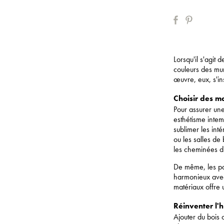
Lorsqu'il s'agit 
couleurs des mur
œuvre, eux, s'ins
Choisir des m
Pour assurer une
esthétisme intem
sublimer les int
ou les salles de
les cheminées d
De même, les pa
harmonieux avec
matériaux offre u
Réinventer l'h
Ajouter du bois 