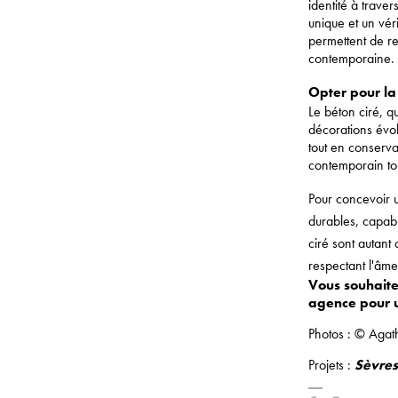
identité à trave
unique et un vé
permettent de re
contemporaine.
Opter pour la 
Le béton ciré, q
décorations évol
tout en conserva
contemporain tou
Pour concevoir u
durables, capabl
ciré sont autant 
respectant l'âme
Vous souhaite
agence pour u
Photos : © Agath
Projets :
Sèvres