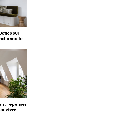
uettes sur
nctionnelle
n : repenser
ux vivre