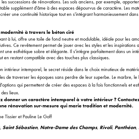
rs les successions de rénovations. Les sols anciens, par exemple, apporte
ritable supplément d'âme à des espaces dépourvus de caractère. Les maté
créer une continuité historique tout en s'intégrant harmonieusement dans
modernité à travers le béton ciré
uant à lui, offre une toile de fond neutre et modulable, idéale pour les am
utives. Ce revêtement permet de jouer avec les styles et les inspirations a
nt une esthétique sobre et élégante. Il s'intègre parfaitement dans un inté
t en restant compatible avec des touches plus classiques.
n intérieur intemporel, le secret réside dans le choix minutieux de matéri
es de traverser les époques sans perdre de leur superbe. Le marbre, le b
d'options qui permettent de créer des espaces à la fois fonctionnels et est
 des lieux.
z donner un caractère intemporel à votre intérieur ? Contacte
ne rénovation sur-mesure qui marie tradition et modernité.
e Tissier et Pauline Le Goff
,
Saint Sébastien
,
Notre-Dame des Champs
,
Rivoli
,
Panthéon
,