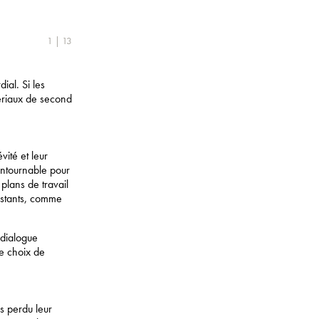
1 | 13
ial. Si les
tériaux de second
vité et leur
ontournable pour
plans de travail
xistants, comme
 dialogue
e choix de
s perdu leur