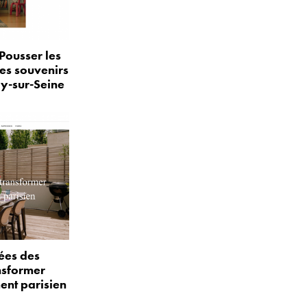
Pousser les
les souvenirs
ly-sur-Seine
ées des
nsformer
ent parisien