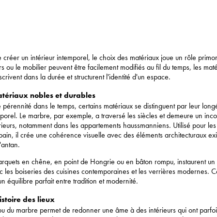
de créer un intérieur intemporel, le choix des matériaux joue un rôle primord
s ou le mobilier peuvent être facilement modifiés au fil du temps, les ma
crivent dans la durée et structurent l'identité d'un espace.
atériaux nobles et durables
 pérennité dans le temps, certains matériaux se distinguent par leur longé
porel. Le marbre, par exemple, a traversé les siècles et demeure un inc
érieurs, notamment dans les appartements haussmanniens. Utilisé pour les 
 bain, il crée une cohérence visuelle avec des éléments architecturaux e
'antan.
rquets en chêne, en point de Hongrie ou en bâton rompu, instaurent un
 les boiseries des cuisines contemporaines et les verrières modernes. C
n équilibre parfait entre tradition et modernité.
istoire des lieux
ou du marbre permet de redonner une âme à des intérieurs qui ont parfoi