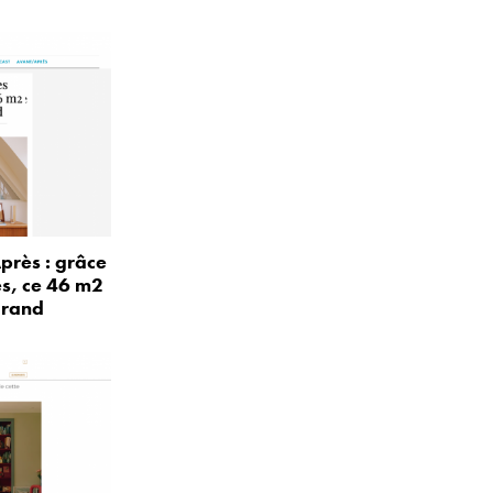
près : grâce
és, ce 46 m2
grand