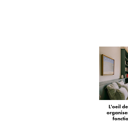
L'oeil d
organise
foncti