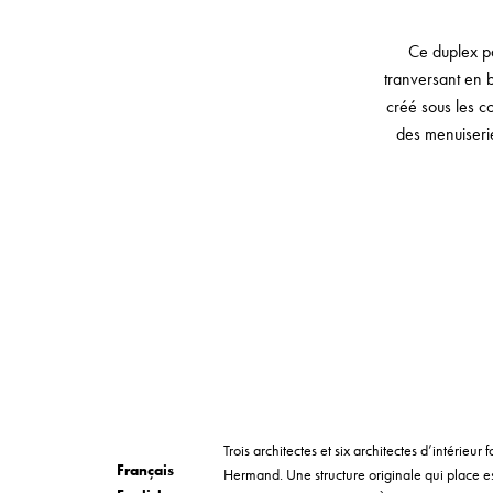
Ce duplex pa
tranversant en 
créé sous les c
des menuiserie
Trois architectes et six architectes d’intérieu
Français
Hermand. Une structure originale qui place e