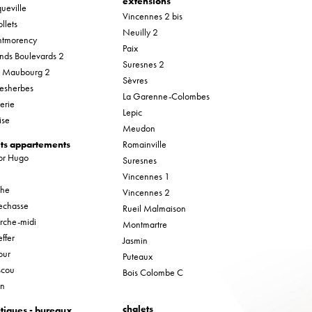
extensions
ueville
Vincennes 2 bis
llets
Neuilly 2
tmorency
Paix
nds Boulevards 2
Suresnes 2
r Maubourg 2
Sèvres
esherbes
La Garenne-Colombes
erie
Lepic
ise
Meudon
its appartements
Romainville
tor Hugo
Suresnes
Vincennes 1
che
Vincennes 2
lechasse
Rueil Malmaison
rche-midi
Montmartre
ffer
Jasmin
our
Puteaux
cou
Bois Colombe C
in
chalets
tiques - bureaux