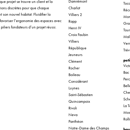
Damrémont
que projet se trouve un client et la
Tocq
ntions discrètes pour que chaque
Charlot
Réco
son nouvel habitat. Fluidifier la
Villiers 2
Mon
 favoriser l’ergonomie des espaces avec
Rapp
Gra
piliers fondateurs d’un projet réussi.
Henri IV
Tou
Croix Faubin
Mal
Villiers
Verr
République
Trév
Jeuneurs
pet
Clément
Vic
Rocher
Bac
Boileau
Per
Considérant
Bel
Luynes
Che
Saint-Sébastien
Sche
Quincampoix
La T
Rivoli
Mos
Neva
Roll
Panthéon
Notre-Dame des Champs
bou