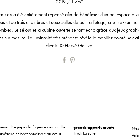
2019
/
117m²
risien a été entièrement repensé afin de bénéficier d'un bel espace à vi
bas et de trois chambres et deux salles de bain à l'étage, une mezzanine
ombles. Le séjour et la cuisine ouverte se font echo grâce aux jeux graph
s sur mesure. La luminosité très présente révèle le mobilier coloré selec
clients. © Hervé Goluza.
r forment l’équipe de l’agence de Camille
grands appartements
Nes
Rivoli La suite
sthétique et fonctionnalisme au cœur
Vale