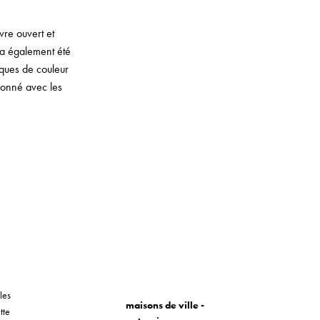
vre ouvert et
 a également été
iques de couleur
tionné avec les
les
maisons de ville -
tte