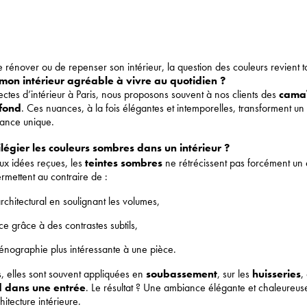
de rénover ou de repenser son intérieur, la question des couleurs revient t
 mon intérieur agréable à vivre au quotidien ?
tectes d’intérieur à Paris, nous proposons souvent à nos clients des
camaï
ofond
. Ces nuances, à la fois élégantes et intemporelles, transforment u
ance unique.
légier les couleurs sombres dans un intérieur ?
ux idées reçues, les
teintes sombres
ne rétrécissent pas forcément un
permettent au contraire de :
architectural en soulignant les volumes,
ce grâce à des contrastes subtils,
énographie plus intéressante à une pièce.
, elles sont souvent appliquées en
soubassement
, sur les
huisseries
,
d dans une entrée
. Le résultat ? Une ambiance élégante et chaleureus
hitecture intérieure.