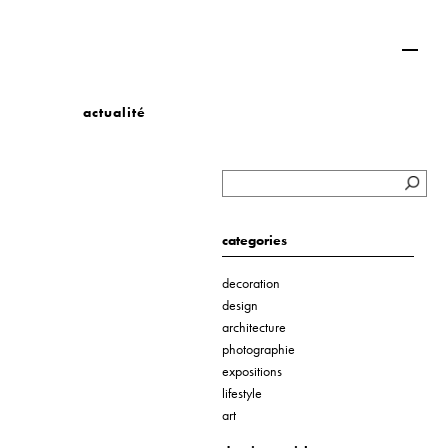
actualité
categories
decoration
design
architecture
photographie
expositions
lifestyle
art