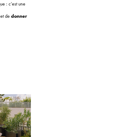
ue : c’est une
met de
donner