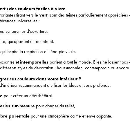
ert : des couleurs faciles à vivre
variantes tirant vers le
vert
, sont des teintes particulièrement appréciées 
érences universelles :
izon, synonymes d’ouverture,
ture, qui apaisent et recentrent,
qui inspire la respiration et l’énergie vitale.
posantes
et
intemporelles
parlent à tout le monde. Elles ne lassent pas e
différents styles de décoration : haussmannien, contemporain ou encore 
rer ces couleurs dans votre intérieur ?
d’intérieur recommandent d’utiliser les bleus et verts profonds :
ée
pour créer un effet théâtral,
eries sur-mesure
pour donner du relief,
bre parentale
pour une atmosphère calme et enveloppante.