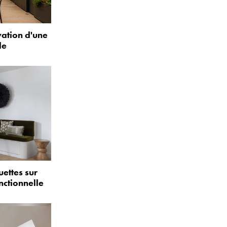
vation d'une
le
uettes sur
nctionnelle