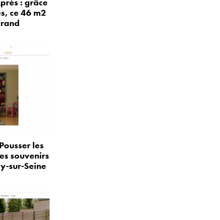
près : grâce
és, ce 46 m2
grand
Pousser les
les souvenirs
ly-sur-Seine