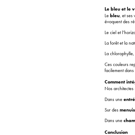
Le bleu et le v
Le
bleu
, et ses 
évoquent des réf
Le ciel et l’hor
La forêt et la na
La chlorophylle, 
Ces couleurs re
facilement dans 
Comment intég
Nos architectes 
Dans une
entr
Sur des
menuis
Dans une
cham
Conclusion