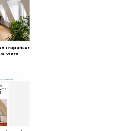
n : repenser
ux vivre