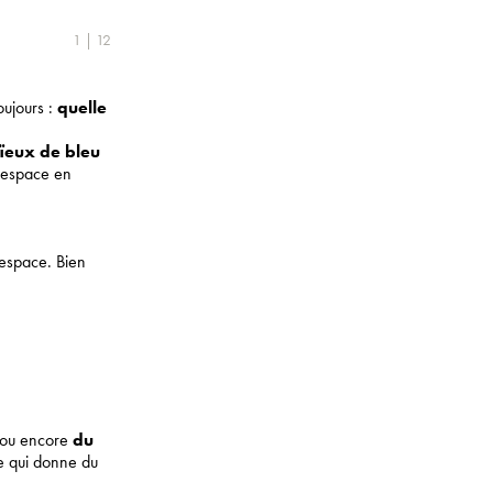
1 | 12
oujours :
quelle
eux de bleu
n espace en
 espace. Bien
 ou encore
du
e qui donne du