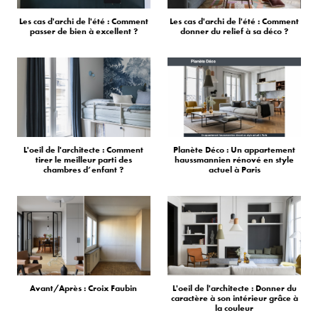
Les cas d'archi de l'été : Comment
Les cas d'archi de l'été : Comment
passer de bien à excellent ?
donner du relief à sa déco ?
L'oeil de l'architecte : Comment
Planète Déco : Un appartement
tirer le meilleur parti des
haussmannien rénové en style
chambres d’enfant ?
actuel à Paris
Avant/Après : Croix Faubin
L'oeil de l'architecte : Donner du
caractère à son intérieur grâce à
la couleur