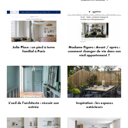
Jolie Place : un pied à terre
Madame Figaro : Avant / après :
familial à Paris
comment changer de vie dans son
vieil appartement ?
L'oeil de l'architecte : réussir son
Inspiration : les espaces
entrée
extérieurs