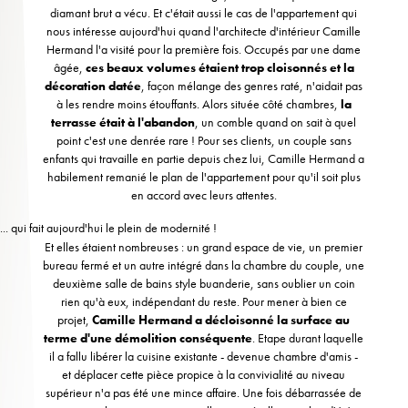
diamant brut a vécu. Et c'était aussi le cas de l'appartement qui
nous intéresse aujourd'hui quand l'architecte d'intérieur Camille
Hermand l'a visité pour la première fois. Occupés par une dame
âgée,
ces beaux volumes étaient trop cloisonnés
et la
décoration datée
, façon mélange des genres raté, n'aidait pas
à les rendre moins étouffants. Alors située côté chambres,
la
terrasse était à l'abandon
, un comble quand on sait à quel
point c'est une denrée rare ! Pour ses clients, un couple sans
enfants qui travaille en partie depuis chez lui, Camille Hermand a
habilement remanié le plan de l'appartement pour qu'il soit plus
en accord avec leurs attentes.
... qui fait aujourd'hui le plein de modernité !
Et elles étaient nombreuses : un grand espace de vie, un premier
bureau fermé et un autre intégré dans la chambre du couple, une
deuxième salle de bains style buanderie, sans oublier un coin
rien qu'à eux, indépendant du reste. Pour mener à bien ce
projet,
Camille Hermand a décloisonné la surface au
terme d'une démolition conséquente
. Etape durant laquelle
il a fallu libérer la cuisine existante - devenue chambre d'amis -
et déplacer cette pièce propice à la convivialité au niveau
supérieur n'a pas été une mince affaire. Une fois débarrassée de