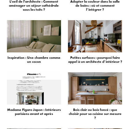
L'oeil de l'architecte : Comment
Adopter la couleur dans la salle
aménager un séjour cathédrale
de bains : où et comment
sous les toits ?
l’intégrer ?
Inspiration : Une chambre comme
Petites surfaces : pourquoi faire
un cocon
appel à un architecte d’intérieur ?
Madame Figaro Japon : Intérieurs
Bois clair ou bois foncé : que
parisiens avant et après
choisir pour sa cuisine sur mesure
?