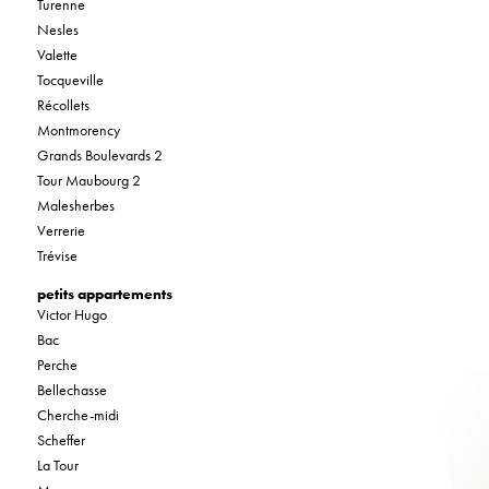
Turenne
Nesles
Valette
Tocqueville
Récollets
Montmorency
Grands Boulevards 2
Tour Maubourg 2
Malesherbes
Verrerie
Trévise
petits appartements
Victor Hugo
Bac
Perche
Bellechasse
Cherche-midi
Scheffer
La Tour