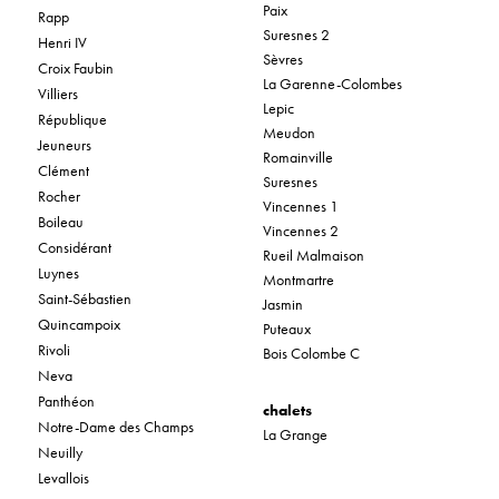
Paix
Rapp
Suresnes 2
Henri IV
Sèvres
Croix Faubin
La Garenne-Colombes
Villiers
Lepic
République
Meudon
Jeuneurs
Romainville
Clément
Suresnes
Rocher
Vincennes 1
Boileau
Vincennes 2
Considérant
Rueil Malmaison
Luynes
Montmartre
Saint-Sébastien
Jasmin
Quincampoix
Puteaux
Rivoli
Bois Colombe C
Neva
Panthéon
chalets
Notre-Dame des Champs
La Grange
Neuilly
Levallois