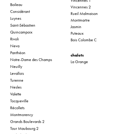
Vincennes 1
Boileau
Vincennes 2
Considérant
Rueil Malmaison
Luynes
Montmartre
Saint-Sébastien
Jasmin
Quincampoix
Puteaux
Rivoli
Bois Colombe C
Neva
Panthéon
chalets
Notre-Dame des Champs
La Grange
Neuilly
Levallois
Turenne
Nesles
Valette
Tocqueville
Récollets
Montmorency
Grands Boulevards 2
Tour Maubourg 2