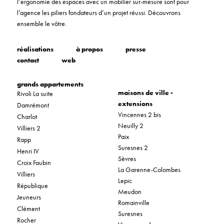
l’ergonomie des espaces avec un mobilier sur-mesure sont pour
l’agence les piliers fondateurs d’un projet réussi. Découvrons
ensemble le vôtre.
réalisations
à propos
presse
contact
web
grands appartements
maisons de ville -
Rivoli La suite
extensions
Damrémont
Vincennes 2 bis
Charlot
Neuilly 2
Villiers 2
Paix
Rapp
Suresnes 2
Henri IV
Sèvres
Croix Faubin
La Garenne-Colombes
Villiers
Lepic
République
Meudon
Jeuneurs
Romainville
Clément
Suresnes
Rocher