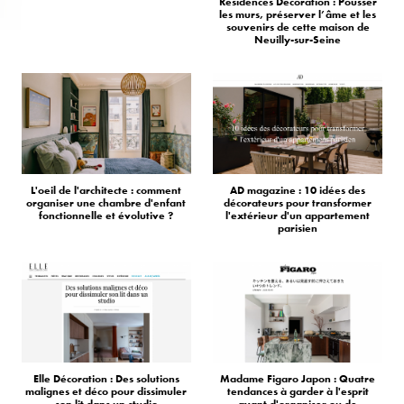
Résidences Décoration : Pousser
les murs, préserver l’âme et les
souvenirs de cette maison de
Neuilly-sur-Seine
L'oeil de l'architecte : comment
AD magazine : 10 idées des
organiser une chambre d'enfant
décorateurs pour transformer
fonctionnelle et évolutive ?
l'extérieur d'un appartement
parisien
Elle Décoration : Des solutions
Madame Figaro Japon : Quatre
malignes et déco pour dissimuler
tendances à garder à l'esprit
son lit dans un studio
avant d'organiser ou de