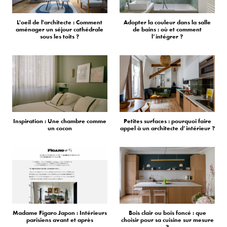
L'oeil de l'architecte : Comment
Adopter la couleur dans la salle
aménager un séjour cathédrale
de bains : où et comment
sous les toits ?
l’intégrer ?
Inspiration : Une chambre comme
Petites surfaces : pourquoi faire
un cocon
appel à un architecte d’intérieur ?
Madame Figaro Japon : Intérieurs
Bois clair ou bois foncé : que
parisiens avant et après
choisir pour sa cuisine sur mesure
?