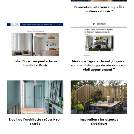
Rénovation intérieure : quelles
matières choisir ?
Jolie Place : un pied à terre
Madame Figaro : Avant / après :
familial à Paris
comment changer de vie dans son
vieil appartement ?
L'oeil de l'architecte : réussir son
Inspiration : les espaces
entrée
extérieurs