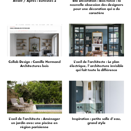
Avant / Après : Suresnes 2
Elle Décoration : Bois foncé : la
nouvelle obsession des designers
pour une décoration qui a du
caractère
Collab Design : Camille Hermand
L'oeil de l'architecte : Le plan
Architectures bois
électrique, l’architecture invisible
qui fait toute la différence
L'oeil de l'architecte : Aménager
Inspiration : petite salle d’eau,
un jardin avec une piscine en
grand style
région parisienne