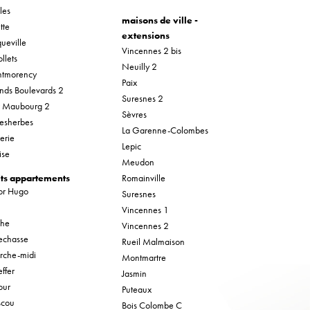
les
maisons de ville -
tte
extensions
ueville
Vincennes 2 bis
llets
Neuilly 2
tmorency
Paix
nds Boulevards 2
Suresnes 2
r Maubourg 2
Sèvres
esherbes
La Garenne-Colombes
erie
Lepic
ise
Meudon
its appartements
Romainville
tor Hugo
Suresnes
Vincennes 1
che
Vincennes 2
lechasse
Rueil Malmaison
rche-midi
Montmartre
ffer
Jasmin
our
Puteaux
cou
Bois Colombe C