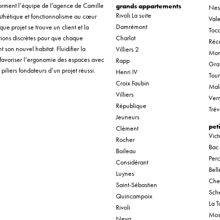
r forment l’équipe de l’agence de Camille
grands appartements
Nes
Rivoli La suite
sthétique et fonctionnalisme au cœur
Vale
Damrémont
que projet se trouve un client et la
Tocq
ntions discrètes pour que chaque
Charlot
Réco
son nouvel habitat. Fluidifier la
Villiers 2
Mon
 favoriser l’ergonomie des espaces avec
Rapp
Gra
piliers fondateurs d’un projet réussi.
Henri IV
Tou
Croix Faubin
Mal
Villiers
Verr
République
Trév
Jeuneurs
pet
Clément
Vic
Rocher
Bac
Boileau
Per
Considérant
Bel
Luynes
Che
Saint-Sébastien
Sche
Quincampoix
La T
Rivoli
Mos
Neva