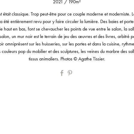
2021
/
190m²
t était classique. Trop peut-être pour ce couple moderne et moderniste. L
 été entièrement revu pour y faire circuler la lumière. Des baies et porte
e haut en bas, font se chevaucher les points de vue entre le salon, la sa
 salon, un mur noir est le terrain de jeu des œuvres et des livres, arbitré
oir omniprésent sur les huisseries, sur les portes et dans la cuisine, rythme 
 couleurs pop du mobilier et des sculptures, les veines du marbre des sall
tissus animaliers. Photos © Agathe Tissier.