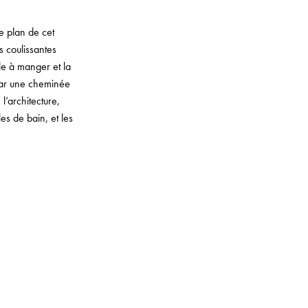
e plan de cet
s coulissantes
lle à manger et la
 par une cheminée
l’architecture,
es de bain, et les