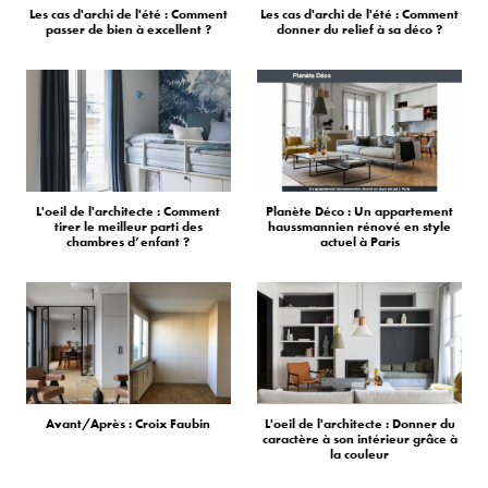
Les cas d'archi de l'été : Comment
Les cas d'archi de l'été : Comment
passer de bien à excellent ?
donner du relief à sa déco ?
L'oeil de l'architecte : Comment
Planète Déco : Un appartement
tirer le meilleur parti des
haussmannien rénové en style
chambres d’enfant ?
actuel à Paris
Avant/Après : Croix Faubin
L'oeil de l'architecte : Donner du
caractère à son intérieur grâce à
la couleur