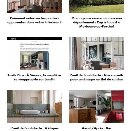
Comment valoriser les poutres
Mon agence ouvre un nouveau
apparentes dans votre intérieur ?
département : Cap à l'ouest à
Mortagne-au-Perche!
Traits D'co : À Sèvres, la meulière
L'oeil de l'architecte : Nos conseils
se réapproprie son jardin
pour aménager un îlot de cuisine
L'oeil de l'architecte : 4 étapes
Avant/Après : Bac