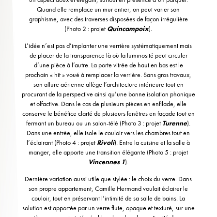
Quand elle remplace un mur entier, on peut varier son
graphisme, avec des traverses disposées de façon irrégulière
(Photo 2 : projet
Quincampoix
).
L’idée n’est pas d’implanter une verrière systématiquement mais
de placer de la transparence là où la luminosité peut circuler
d’une pièce à l’autre. La porte vitrée de haut en bas est le
prochain « hit » voué à remplacer la verrière. Sans gros travaux,
son allure aérienne allège l’architecture intérieure tout en
procurant de la perspective ainsi qu’une bonne isolation phonique
et olfactive. Dans le cas de plusieurs pièces en enfilade, elle
conserve le bénéfice clarté de plusieurs fenêtres en façade tout en
fermant un bureau ou un salon-télé (Photo 3 : projet
Turenne
).
Dans une entrée, elle isole le couloir vers les chambres tout en
l’éclairant (Photo 4 : projet
Rivoli
). Entre la cuisine et la salle à
manger, elle apporte une transition élégante (Photo 5 : projet
Vincennes 1
).
Dernière variation aussi utile que stylée : le choix du verre. Dans
son propre appartement, Camille Hermand voulait éclairer le
couloir, tout en préservant l’intimité de sa salle de bains. La
solution est apportée par un verre flute, opaque et texturé, sur une