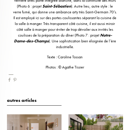
verrière avec porte intégrée blanche, dans la continuité des murs
(Photo 6 : projet
Saint-Sébastien
). Autre lieu, autre style : le
verre fumé, qui donne une ambiance arty très Saint-Germain 70’s.
Il est employé ici sur des portes coulissantes séparant la cuisine de
la salle à manger. Très transparent côté cuisine, il est aussi miroir
côté salle à manger pour éviter de trop dévoiler aux invités les
coulisses de la préparation du dîner (Photo 7 : projet
Notre-
Dame-des-Champs
). Une sophistication bien éloignée de l’ère
industrielle.
Texte : Caroline Tossan
Photos : © Agathe Tissier
autres articles