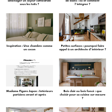
aménager un séjour cathédrale
de bains : où et comment
sous les toits ?
l’intégrer ?
Inspiration : Une chambre comme
Petites surfaces : pourquoi faire
un cocon
appel à un architecte d’intérieur ?
Madame Figaro Japon : Intérieurs
Bois clair ou bois foncé : que
parisiens avant et après
choisir pour sa cuisine sur mesure
?