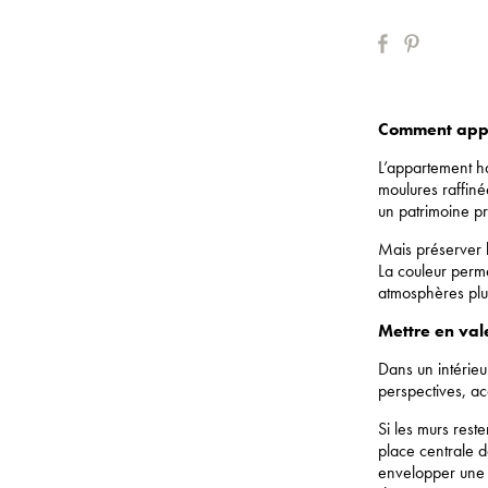
Comment appor
L’appartement h
moulures raffin
un patrimoine p
Mais préserver l
La couleur perme
atmosphères plu
Mettre en val
Dans un intérieur
perspectives, ac
Si les murs rest
place centrale d
envelopper une 