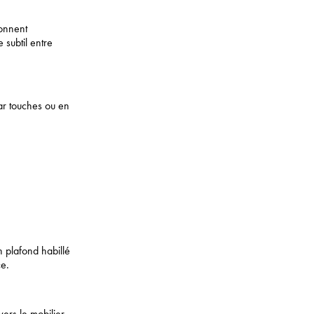
ionnent
 subtil entre
ar touches ou en
 plafond habillé
e.
ers le mobilier.