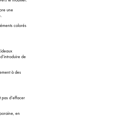
core une
.
léments colorés
Rideaux
d’introduire de
rement à des
t pas d’effacer
mporaine, en