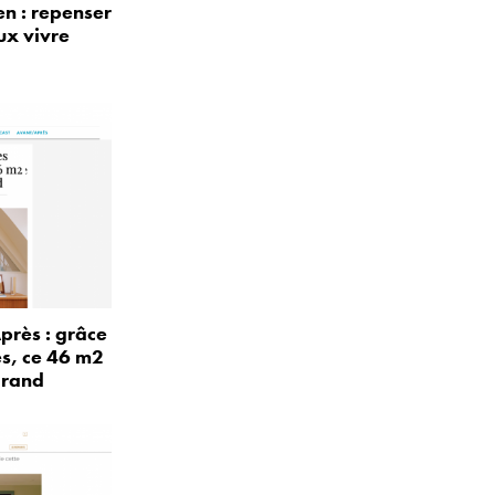
n : repenser
ux vivre
près : grâce
és, ce 46 m2
grand