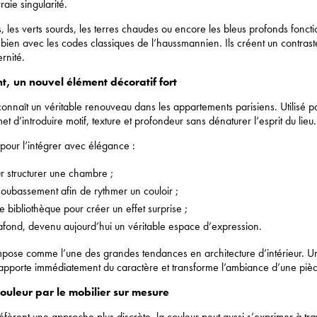
aie singularité.
, les verts sourds, les terres chaudes ou encore les bleus profonds fonct
 bien avec les codes classiques de l’haussmannien. Ils créent un contraste
rnité.
t, un nouvel élément décoratif fort
connaît un véritable renouveau dans les appartements parisiens. Utilisé p
rmet d’introduire motif, texture et profondeur sans dénaturer l’esprit du lieu.
pour l’intégrer avec élégance :
ur structurer une chambre ;
oubassement afin de rythmer un couloir ;
ne bibliothèque pour créer un effet surprise ;
afond, devenu aujourd’hui un véritable espace d’expression.
mpose comme l’une des grandes tendances en architecture d’intérieur. Un
 apporte immédiatement du caractère et transforme l’ambiance d’une pièc
couleur par le mobilier sur mesure
éfèrent une approche plus discrète, la couleur peut aussi s’exprimer à trav