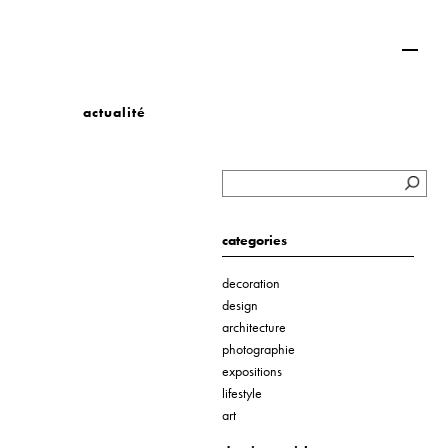
actualité
categories
decoration
design
architecture
photographie
expositions
lifestyle
art