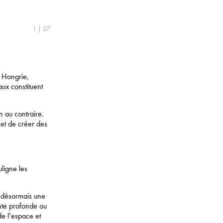
1 | 27
 Hongrie,
ux constituent
n au contraire.
 et de créer des
uligne les
t désormais une
inte profonde ou
e l’espace et