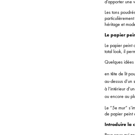
d’apporter une vr
Les tons poudrés
particulièrement
héritage et mode
Le papier pein
Le papier peint 
total look, il pe
Quelques idées 
en tête de lit po
au-dessus d’un s
à l’intérieur d’u
ou encore au pl
Le “5e mur” s’i
de papier peint
Introduire la 
Pour ceux qui pr