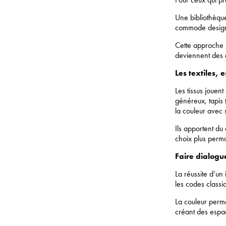
Une bibliothèque
commode design s
Cette approche p
deviennent des a
Les textiles, 
Les tissus jouen
généreux, tapis 
la couleur avec su
Ils apportent du
choix plus perma
Faire dialogu
La réussite d’un 
les codes classi
La couleur perme
créant des espa