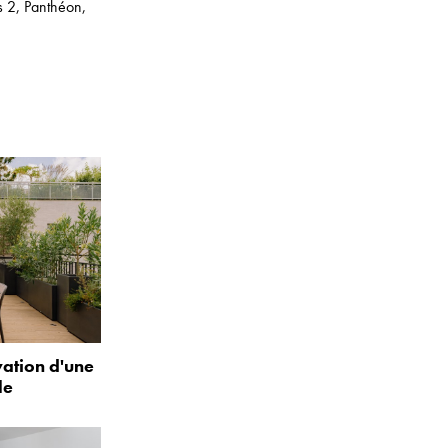
s 2
,
Panthéon
,
vation d'une
le