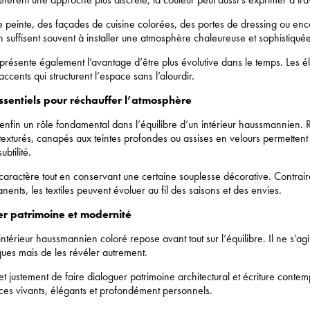
 peinte, des façades de cuisine colorées, des portes de dressing ou en
uffisent souvent à installer une atmosphère chaleureuse et sophistiquée
résente également l’avantage d’être plus évolutive dans le temps. Les é
ccents qui structurent l’espace sans l’alourdir.
essentiels pour réchauffer l’atmosphère
t enfin un rôle fondamental dans l’équilibre d’un intérieur haussmannien. 
texturés, canapés aux teintes profondes ou assises en velours permettent 
btilité.
 caractère tout en conservant une certaine souplesse décorative. Contrai
nents, les textiles peuvent évoluer au fil des saisons et des envies.
er patrimoine et modernité
intérieur haussmannien coloré repose avant tout sur l’équilibre. Il ne s’agi
ques mais de les révéler autrement.
t justement de faire dialoguer patrimoine architectural et écriture conte
ces vivants, élégants et profondément personnels.