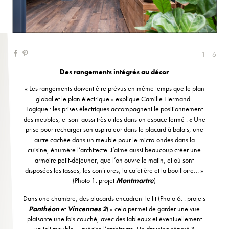
1 | 6
Des rangements intégrés au décor
« Les rangements doivent être prévus en même temps que le plan
global et le plan électrique » explique Camille Hermand.
Logique : les prises électriques accompagnent le positionnement
des meubles, et sont aussi très utiles dans un espace fermé : « Une
prise pour recharger son aspirateur dans le placard à balais, une
autre cachée dans un meuble pour le micro-ondes dans la
cuisine, énumère l’architecte. J’aime aussi beaucoup créer une
armoire petit-déjeuner, que l’on ouvre le matin, et où sont
disposées les tasses, les confitures, la cafetière et la bouilloire… »
(Photo 1: projet
Montmartre
)
Dans une chambre, des placards encadrent le lit (Photo 6. : projets
Panthéon
et
Vincennes 2
) « cela permet de garder une vue
plaisante une fois couché, avec des tableaux et éventuellement
un joli meuble », précise l’architecte. Un dressing séparé ?