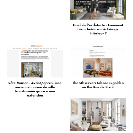
L'oeil de l'architecte : Comment
bien choisir son éclairage
intérieur ?
Côté Maison : Avant/après : une
The Observer: Silence is golden
ancienne maison de ville
on the Rue de Rivoli
transformée grâce à une
extension