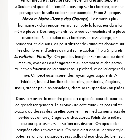
« Seulement quand il n’empiète pas trop sur la chambre, dans un
passage vers la salle de bains par exemple (Photo 3 : projets
Neva
et
Notre-Dame des Champs
). Il est parfois plus
harmonieux d’aménager un mur sur toute la longueur dans la
même pièce. » Des rangements toute hauteur maximisent la place
disponible. Si le couloir des chambres est assez large, en
bougeant les cloisons, on peut alterner des armoires donnant sur
les chambres et d’autres ouvrant sur le couloir (Photo 5: projets
Levallois
et
Neuilly
). On peut les imaginer sur-mesure ou demi-
mesure, avec des aménagements du commerce et des portes
taillées en fonction de la hauteur sous plafond, et de la largeur du
mur. On peut aussi insérer des rayonnages apparents. A
l’intérieur, tout est fonction des besoins, penderies, étagères,
tiroirs, tirettes pour les pantalons, chemises suspendues ou pliées.
Dans la maison, la moindre place est exploitée pour de petits ou
de grands rangements. Le sur-mesure offre toutes les possibilités :
placard au-dessus des toilettes pour tenir les médicaments hors de
portée des enfants, étagères à chaussures. Peints de la même
couleur que les murs, ils se font très discrets. On ajoute des
poignées choisies avec soin. On peut ainsi dissimuler avec style
toutes les fonctions disgracieuses : ballon d’eau chaude, bien sûr,