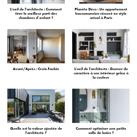
L'oeil de l'architecte : Comment
Planète Déco : Un appartement
tirer le meilleur parti des
haussmannien rénové en style
chambres d’enfant ?
actuel à Paris
Avant/Après : Croix Faubin
L'oeil de l'architecte : Donner du
caractère à son intérieur grâce à
la couleur
Quelle est la valeur ajoutée de
Comment optimiser une petite
l'architecte ?
salle de bains ?