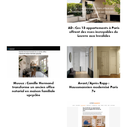
AD : Ces 13 appartements à Paris
offrent des vues incroyables du
Louvre aux Invalides
Muuuz : Camille Hermand
Avant/Après Rapp :
transforme un ancien office
Haussmannien modernisé Paris
notarial en maison familiale
7e
upcyclée