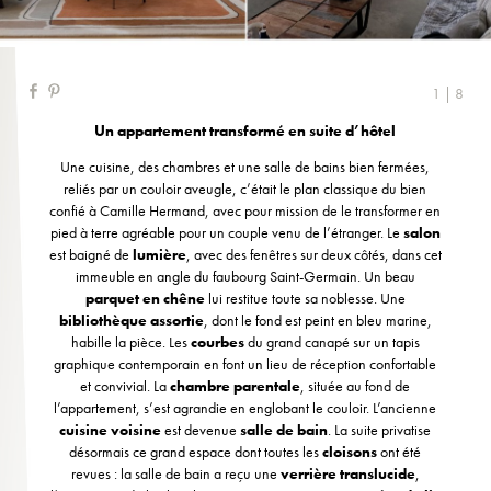
1 | 8
Un appartement transformé en suite d’hôtel
Une cuisine, des chambres et une salle de bains bien fermées,
reliés par un couloir aveugle, c’était le plan classique du bien
confié à Camille Hermand, avec pour mission de le transformer en
pied à terre agréable pour un couple venu de l’étranger. Le
salon
est baigné de
lumière
, avec des fenêtres sur deux côtés, dans cet
immeuble en angle du faubourg Saint-Germain. Un beau
parquet en chêne
lui restitue toute sa noblesse. Une
bibliothèque assortie
, dont le fond est peint en bleu marine,
habille la pièce. Les
courbes
du grand canapé sur un tapis
graphique contemporain en font un lieu de réception confortable
et convivial. La
chambre parentale
, située au fond de
l’appartement, s’est agrandie en englobant le couloir. L’ancienne
cuisine voisine
est devenue
salle de bain
. La suite privatise
désormais ce grand espace dont toutes les
cloisons
ont été
revues : la salle de bain a reçu une
verrière translucide
,