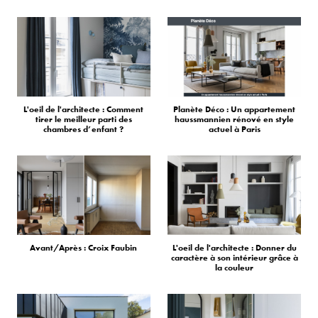
L'oeil de l'architecte : Comment
Planète Déco : Un appartement
tirer le meilleur parti des
haussmannien rénové en style
chambres d’enfant ?
actuel à Paris
Avant/Après : Croix Faubin
L'oeil de l'architecte : Donner du
caractère à son intérieur grâce à
la couleur