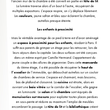
l’ancien mur de la chambre a été converti en partie en
tête de lit
.
La lumière traverse alors d’un bout à l’autre, récupérant de
multiples expositions. L’espace respire, on s’y déplace librement.
Les
couleurs
, jaune safran et bleu azur éclairent la chambre,
autrefois presque éteinte.
Les enfants à proximité
Mais le véritable avantage de ce pied à terre est d’avoir aménagé
un
espace à proximité pour les enfants
, résidant à Paris. Il
suffit aux parents de grimper un étage pour les retrouver, lors de
leurs séjours dans la capitale. Les deux surfaces ont été conçues
dans un même esprit par Camille Hermand. L’appartement du
jeune couple a des allures de pigeonnier. Dans cette
mansarde
du 6ème étage, il a été possible de récupérer le
haut de
l’escalier
de l’immeuble, qui débouchait autrefois sur un couloir
de chambres de service. L’espace est charmant, mais biscornu,
bas de plafond et cloisonné. La
cuisine
est étroite, alors en
ouvrant une
baie vitrée
sur le corridor de l’escalier, elle gagne
en luminosité. Le
salon
et la
chambre
sont équipés de
menuiseries sur-mesure
pour exploiter toutes places perdues
en sous-pente et réduire au maximum l’emploi de meubles
encombrant le passage. La
tête de lit
et la
bibliothèque
créent