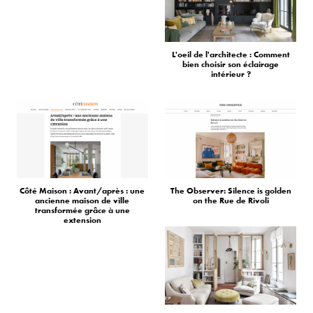
L'oeil de l'architecte : Comment
bien choisir son éclairage
intérieur ?
Côté Maison : Avant/après : une
The Observer: Silence is golden
ancienne maison de ville
on the Rue de Rivoli
transformée grâce à une
extension