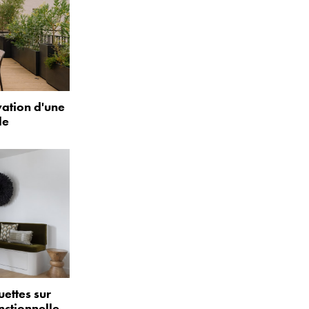
vation d'une
le
uettes sur
nctionnelle