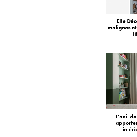
Elle Déc
malignes et
l
L'oeil d
apporter
intér