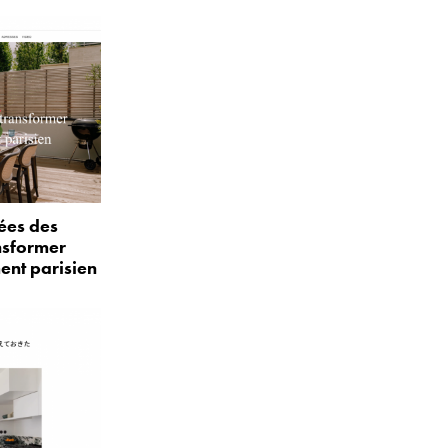
ées des
nsformer
ent parisien