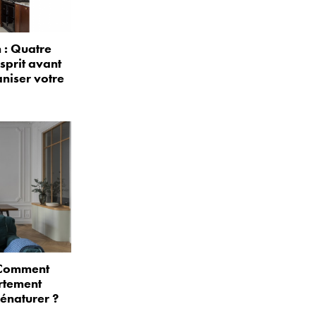
: Quatre
sprit avant
niser votre
: Comment
rtement
énaturer ?