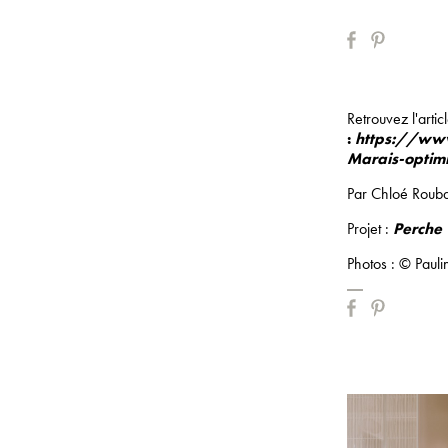
Retrouvez l'artic
:
https://www
Marais-optim
Par
Chloé Roub
Projet :
Perche
Photos : © Paul