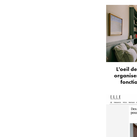
L'oeil d
organise
foncti