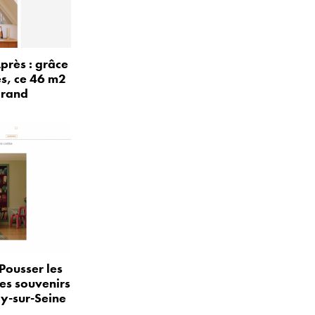
près : grâce
és, ce 46 m2
grand
Pousser les
les souvenirs
ly-sur-Seine