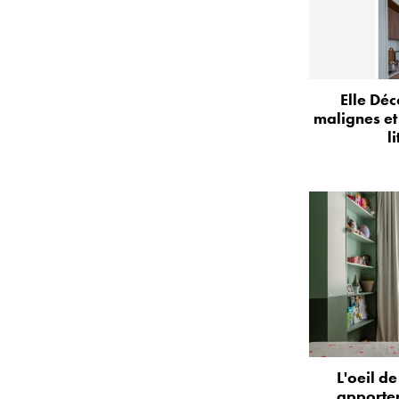
Elle Déc
malignes et
l
L'oeil d
apporter