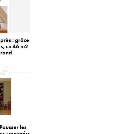
près : grâce
és, ce 46 m2
grand
Pousser les
les souvenirs