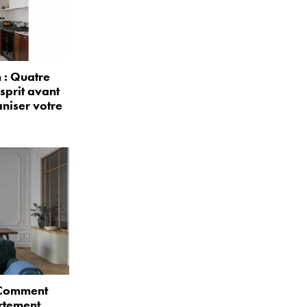
: Quatre
sprit avant
niser votre
: Comment
rtement