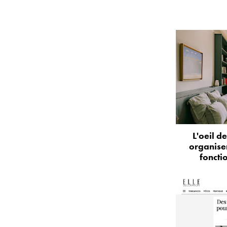
L'oeil d
organise
foncti