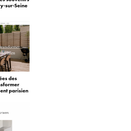
ly-sur-Seine
ées des
nsformer
ent parisien