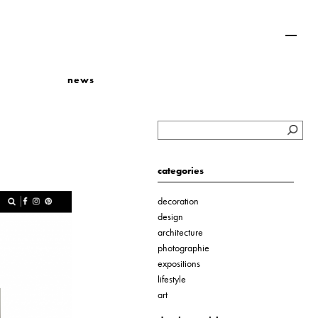
news
categories
decoration
design
architecture
photographie
expositions
lifestyle
art