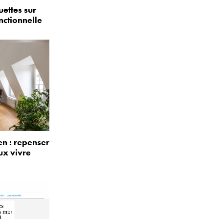
uettes sur
nctionnelle
n : repenser
ux vivre