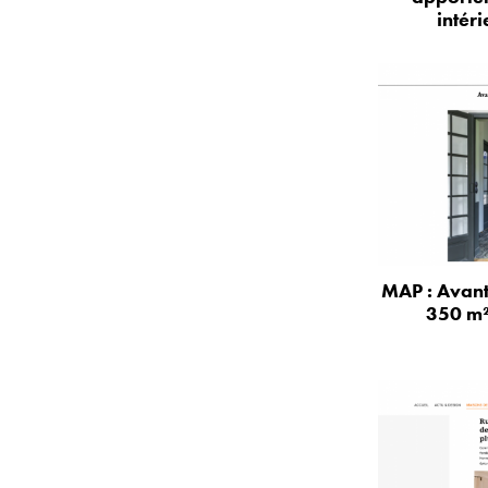
intér
MAP : Avant
350 m²