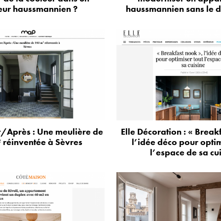
ieur haussmannien ?
haussmannien sans le d
/Après : Une meulière de
Elle Décoration : « Break
 réinventée à Sèvres
l’idée déco pour optim
l’espace de sa cu