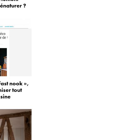
énaturer ?
fast nook »,
iser tout
isine