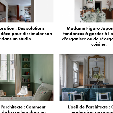
oration : Des solutions
Madame Figaro Japon 
 déco pour dissimuler son
tendances à garder à l'e
it dans un studio
d'organiser ou de réorga
cuisine.
e l'architecte : Comment
L'oeil de l'architecte 
 de la couleur dans un
moderniser un appa