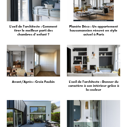
L'oeil de l'architecte : Comment
Planète Déco : Un appartement
tirer le meilleur parti des
haussmannien rénové en style
chambres d’enfant ?
actuel à Paris
Avant/Après : Croix Faubin
L'oeil de l'architecte : Donner du
caractère à son intérieur grâce à
la couleur