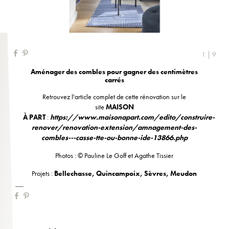
1 | 9
Aménager des combles pour gagner des centimètres
carrés
Retrouvez l'article complet de cette rénovation sur le
site
MAISON
À
PART
:
https://www.maisonapart.com/edito/construire-
renover/renovation-extension/amnagement-des-
combles---casse-tte-ou-bonne-ide-13866.php
Photos : © Pauline Le Goff et Agathe Tissier
Projets :
Bellechasse
,
Quincampoix
,
Sèvres
,
Meudon