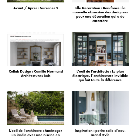
Avant / Après : Suresnes 2
Elle Décoration : Bois foncé : la
nouvelle obsession des designers
pour une décoration qui a du
caractère
Collab Design : Camille Hermand
L'oeil de l'architecte : Le plan
Architectures bois
électrique, l’architecture invisible
qui fait toute la différence
L'oeil de l'architecte : Aménager
Inspiration : petite salle d’eau,
un jardin avec une piscine en
grand style