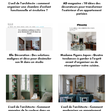
L'oeil de l'architecte : comment
AD magazine : 10 idées des
organiser une chambre d'enfant
décorateurs pour transformer
fonctionnelle et évolutive ?
l'extérieur d'un appartement
parisien
Elle Décoration : Des solutions
Madame Figaro Japon : Quatre
malignes et déco pour dissimuler
tendances à garder à l'esprit
son lit dans un studio
avant d'organiser ou de
réorganiser votre cuisine.
L'oeil de l'architecte : Comment
L'oeil de l'architecte : Comment
apporter de la couleur dans un
moderniser un appartement