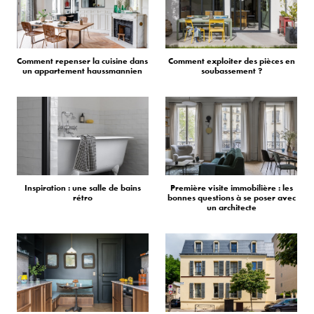
Comment repenser la cuisine dans
Comment exploiter des pièces en
un appartement haussmannien
soubassement ?
Inspiration : une salle de bains
Première visite immobilière : les
rétro
bonnes questions à se poser avec
un architecte