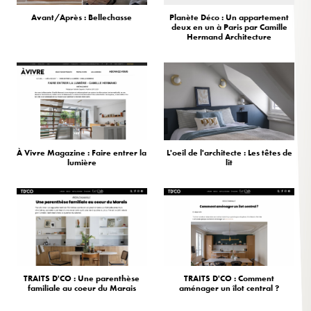
Avant/Après : Bellechasse
Planète Déco : Un appartement
deux en un à Paris par Camille
Hermand Architecture
À Vivre Magazine : Faire entrer la
L'oeil de l'architecte : Les têtes de
lumière
lit
TRAITS D'CO : Une parenthèse
TRAITS D'CO : Comment
familiale au coeur du Marais
aménager un îlot central ?