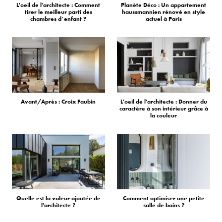
L'oeil de l'architecte : Comment
Planète Déco : Un appartement
tirer le meilleur parti des
haussmannien rénové en style
chambres d’enfant ?
actuel à Paris
Avant/Après : Croix Faubin
L'oeil de l'architecte : Donner du
caractère à son intérieur grâce à
la couleur
Quelle est la valeur ajoutée de
Comment optimiser une petite
l'architecte ?
salle de bains ?