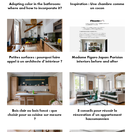
Adopting color in the bathroom:
Inspiration : Une chambre comme
where and how to incorporate it?
un cocon
Petites surfaces : pourquoi faire
Madame Figaro Japan: Parisian
appel à un architecte d’intérieur ?
interiors before and after
Bois clair ou bois foncé : que
5 conseils pour réussir la
choisir pour sa cuisine sur mesure
rénovation d’un appartement
?
haussmannien