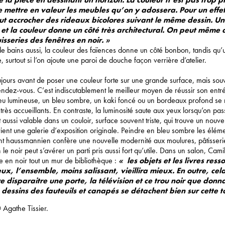
 mettre en valeur les meubles qu’on y adossera. Pour un effet
eut accrocher des rideaux bicolores suivant le même dessin. Un
 et la couleur donne un côté très architectural. On peut même 
isseries des fenêtres en noir. »
de bains aussi, la couleur des faïences donne un côté bonbon, tandis qu’u
e, surtout si l’on ajoute une paroi de douche façon verrière d’atelier.
jours avant de poser une couleur forte sur une grande surface, mais souve
dez-vous. C’est indiscutablement le meilleur moyen de réussir son entr
eu lumineuse, un bleu sombre, un kaki foncé ou un bordeaux profond se 
très accueillants. En contraste, la luminosité saute aux yeux lorsqu’on pa
st aussi valable dans un couloir, surface souvent triste, qui trouve un nouvel
vient une galerie d’exposition originale. Peindre en bleu sombre les élém
t haussmannien confère une nouvelle modernité aux moulures, pâtisserie
 le noir peut s’avérer un parti pris aussi fort qu’utile. Dans un salon, Ca
e en noir tout un mur de bibliothèque :
« les objets et les livres ress
x, l’ensemble, moins salissant, vieillira mieux. En outre, cel
e disparaitre une porte, la télévision et ce trou noir que donna
dessins des fauteuils et canapés se détachent bien sur cette to
 Agathe Tissier.