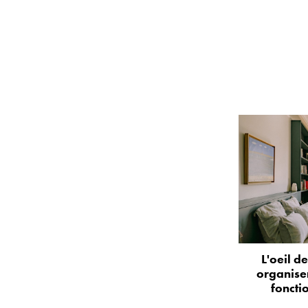
L'oeil d
organise
foncti