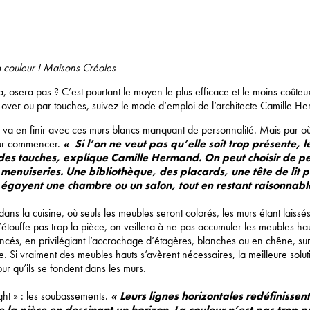
 couleur I Maisons Créoles
a, osera pas ? C’est pourtant le moyen le plus efficace et le moins coûte
ll over ou par touches, suivez le mode d’emploi de l’architecte Camille H
n va en finir avec ces murs blancs manquant de personnalité. Mais par o
ur commencer.
« Si l’on ne veut pas qu’elle soit trop présente, l
des touches, explique Camille Hermand. On peut choisir de p
menuiseries. Une bibliothèque, des placards, une tête de lit p
, égayent une chambre ou un salon, tout en restant raisonnabl
ns la cuisine, où seuls les meubles seront colorés, les murs étant laissé
’étouffe pas trop la pièce, on veillera à ne pas accumuler les meubles haut
oncés, en privilégiant l’accrochage d’étagères, blanches ou en chêne, su
ne. Si vraiment des meubles hauts s’avèrent nécessaires, la meilleure solut
our qu’ils se fondent dans les murs.
ight » : les soubassements.
« Leurs lignes horizontales redéfinissent
 la pièce en dessinant un horizon. La couleur n’est pas trop p