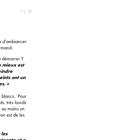
1 | 10
ux d’ambiancer
ermand.
ù démarrer ?
e mieux est
eindre
eints ont un
es. »
s blancs. Pour
s, très lourds
r au moins un
ion est de les
 les
résente et a