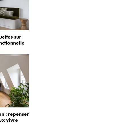
uettes sur
nctionnelle
n : repenser
ux vivre