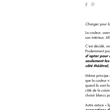
Changer pour la
La couleur, oser
son intérieur. A
C’est décidé, o
Prudemment po
d’opter pour 
seulement les 
côté théâtral
Même principe da
que la couleur n
quand ils sont f
côté de la cuisi
choisir blancs p
Autre astuce « l
proportions de