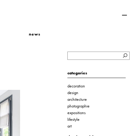
news
categories
decoration
design
architecture
photographie
expositions
lifestyle
art