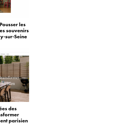
Pousser les
les souvenirs
ly-sur-Seine
ées des
nsformer
ent parisien