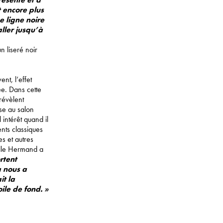
 encore plus
e ligne noire
aller jusqu’à
n liseré noir
nt, l’effet
ée. Dans cette
révèlent
sse au salon
 intérêt quand il
ents classiques
s et autres
mille Hermand a
ortent
a nous a
it la
ile de fond. »