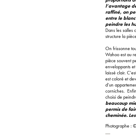
l’avantage de
raffiné, on p
entre le blanc
peindre les hu
Dans les salles 
structure la pièc
On frissonne tou
Wahoo est au ren
pièce souvent p
enveloppants et 
laissé clair. C’e
est coloré et de
d’un appartemen
corniches. Enfin
choisi de peindr
beaucoup mieu
permis de fair
cheminée. Les 
Photographe : ©