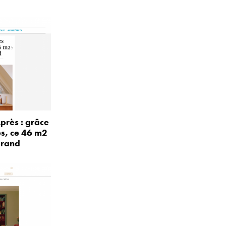
près : grâce
és, ce 46 m2
grand