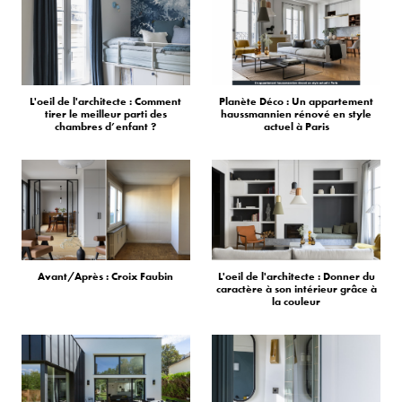
L'oeil de l'architecte : Comment
Planète Déco : Un appartement
tirer le meilleur parti des
haussmannien rénové en style
chambres d’enfant ?
actuel à Paris
Avant/Après : Croix Faubin
L'oeil de l'architecte : Donner du
caractère à son intérieur grâce à
la couleur