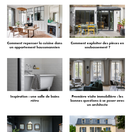
Comment repenser la cuisine dans
Comment exploiter des pièces en
un appartement haussmannien
soubassement ?
Inspiration : une salle de bains
Première visite immobilière : les
rétro
bonnes questions à se poser avec
un architecte