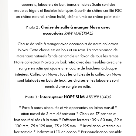
tabourets, tabourets de bar, bancs et tables Scala sont des
meubles légers et flexibles fabriqués à partir de chêne certifié FSC
en chêne naturel, chêne huilé, chêne fumé ou chêne peint noir.
Photo 2 :
Chaise de salle à manger Nova avec
accoudoirs
RAW MATERIALS
Chaise de salle à manger avec accoudoirs de notre collection
Nova. Cette chaise est en bois et en rotin. La combinaison de
matériaux naturels fait de cet article un favori de tous les temps.
Notre collection Nova a un look rétro avec des meubles avec une
sangle en rotin qui ajoute une touche de fraîcheur à chaque
intérieur. Collection Nova : Tous les articles de la collection Nova
sont fabriqués en bois de teck. Les chaises et les tabourets sont
munis d'une sangle en rotin.
Photo 3 :
Interrupteur HOPE SLIM
ATELIER LUXUS
* Face à bords biseautés et vis apparentes en laiton massif *
Laiton massif de 3 mm d'épaisseur * Choix de 17 patines et
finitions réalisées à la main * Différent formats : 39 x 80 mm, 39 x
130 mm, 75 x 125 mm, 75 x 195 mm… * Installation verticale ou
horizontale * Indicateur LED en option * Personnalisation possible