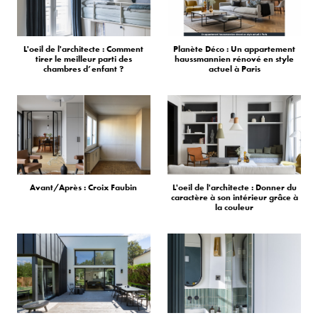
L'oeil de l'architecte : Comment
Planète Déco : Un appartement
tirer le meilleur parti des
haussmannien rénové en style
chambres d’enfant ?
actuel à Paris
Avant/Après : Croix Faubin
L'oeil de l'architecte : Donner du
caractère à son intérieur grâce à
la couleur