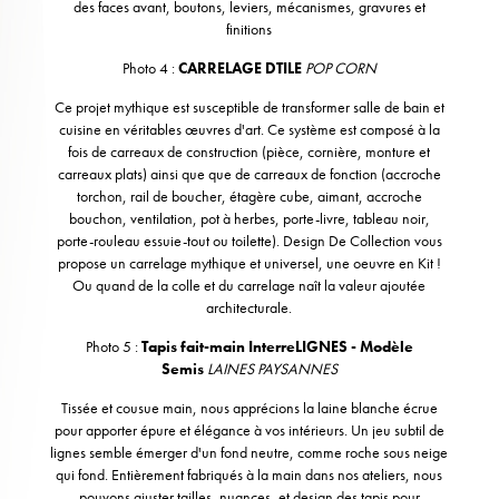
des faces avant, boutons, leviers, mécanismes, gravures et
finitions
Photo 4 :
CARRELAGE DTILE
POP CORN
Ce projet mythique est susceptible de transformer salle de bain et
cuisine en véritables œuvres d'art. Ce système est composé à la
fois de carreaux de construction (pièce, cornière, monture et
carreaux plats) ainsi que que de carreaux de fonction (accroche
torchon, rail de boucher, étagère cube, aimant, accroche
bouchon, ventilation, pot à herbes, porte-livre, tableau noir,
porte-rouleau essuie-tout ou toilette). Design De Collection vous
propose un carrelage mythique et universel, une oeuvre en Kit !
Ou quand de la colle et du carrelage naît la valeur ajoutée
architecturale.
Photo 5 :
Tapis fait-main InterreLIGNES - Modèle
Semis
LAINES PAYSANNES
Tissée et cousue main, nous apprécions la laine blanche écrue
pour apporter épure et élégance à vos intérieurs. Un jeu subtil de
lignes semble émerger d'un fond neutre, comme roche sous neige
qui fond. Entièrement fabriqués à la main dans nos ateliers, nous
pouvons ajuster tailles, nuances, et design des tapis pour