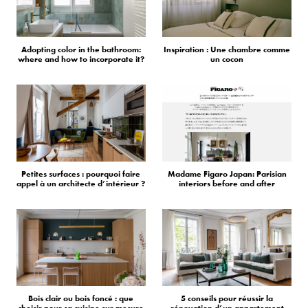
Adopting color in the bathroom:
Inspiration : Une chambre comme
where and how to incorporate it?
un cocon
Petites surfaces : pourquoi faire
Madame Figaro Japan: Parisian
appel à un architecte d’intérieur ?
interiors before and after
Bois clair ou bois foncé : que
5 conseils pour réussir la
choisir pour sa cuisine sur mesure
rénovation d’un appartement