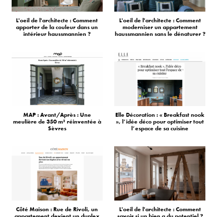
L'oeil de l'architecte : Comment
L'oeil de l'architecte : Comment
apporter de la couleur dans un
moderniser un appartement
intérieur haussmannien ?
haussmannien sans le dénaturer ?
MAP : Avant/Après : Une
Elle Décoration : « Breakfast nook
meulière de 350 m² réinventée à
», l’idée déco pour optimiser tout
Sèvres
l’espace de sa cuisine
Côté Maison : Rue de Rivoli, un
L'oeil de l'architecte : Comment
appartement devient un duplex
savoir si un bien a du potentiel ?