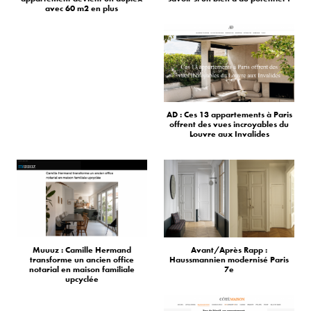
avec 60 m2 en plus
AD : Ces 13 appartements à Paris
offrent des vues incroyables du
Louvre aux Invalides
Muuuz : Camille Hermand
Avant/Après Rapp :
transforme un ancien office
Haussmannien modernisé Paris
notarial en maison familiale
7e
upcyclée