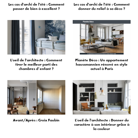
Les cas d'archi de l'été : Comment
Les cas d'archi de l'été : Comment
passer de bien à excellent ?
donner du relief à sa déco ?
L'oeil de l'architecte : Comment
Planète Déco : Un appartement
tirer le meilleur parti des
haussmannien rénové en style
chambres d’enfant ?
actuel à Paris
Avant/Après : Croix Faubin
L'oeil de l'architecte : Donner du
caractère à son intérieur grâce à
la couleur