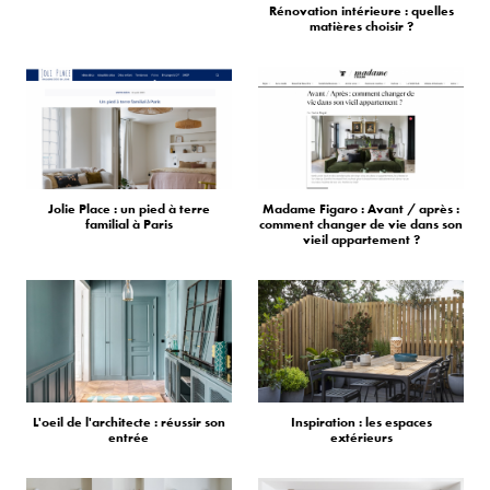
Rénovation intérieure : quelles
matières choisir ?
Jolie Place : un pied à terre
Madame Figaro : Avant / après :
familial à Paris
comment changer de vie dans son
vieil appartement ?
L'oeil de l'architecte : réussir son
Inspiration : les espaces
entrée
extérieurs