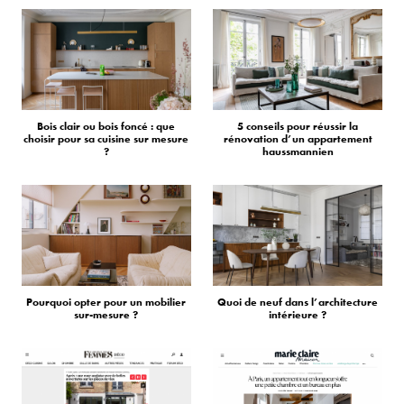
Bois clair ou bois foncé : que
5 conseils pour réussir la
choisir pour sa cuisine sur mesure
rénovation d’un appartement
?
haussmannien
Pourquoi opter pour un mobilier
Quoi de neuf dans l’architecture
sur-mesure ?
intérieure ?