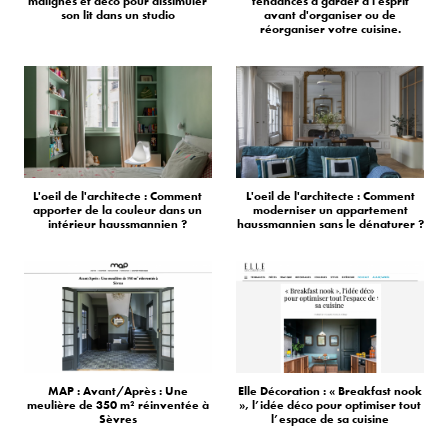
malignes et déco pour dissimuler
tendances à garder à l'esprit
son lit dans un studio
avant d'organiser ou de
réorganiser votre cuisine.
L'oeil de l'architecte : Comment
L'oeil de l'architecte : Comment
apporter de la couleur dans un
moderniser un appartement
intérieur haussmannien ?
haussmannien sans le dénaturer ?
MAP : Avant/Après : Une
Elle Décoration : « Breakfast nook
meulière de 350 m² réinventée à
», l’idée déco pour optimiser tout
Sèvres
l’espace de sa cuisine