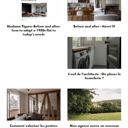
Madame Figaro: Before and after:
Before and after : Henri IV
how to adapt a 1950s flat to
today's needs
L'oeil de l'architecte : Où placer la
buanderie ?
Comment valoriser les poutres
Mon agence ouvre un nouveau