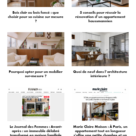
Bois clair ou bois foncé : que
5 conseils pour réussir la
choisir pour sa cuisine sur mesure
rénovation d’un appartement
?
haussmannien
Pourquoi opter pour un mobilier
Quoi de neuf dans l’architecture
sur-mesure ?
intérieure ?
Le Journal des Femmes : Avant-
Marie Claire Maison : À Paris, un
après : un immeuble délabré
appartement tout en longueur
transformé en maison familiale
s'offre une petite chambre et un