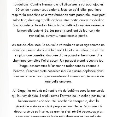
fondations, Camille Hermand a fait décaisser le sol pour ajouter
60 cm de hauteur sous plafond. Juste ce qu’il fallait pour faire
respirer la superficie et la transformer en suite parentale, avec petit
salon télé, dressing et salle de bain. Une partie arrière est dédiée
à la buanderie. Le sol en béton blanc reflète la lumière venue de
la nouvelle baie vitrée. Les parents profitent de leur coin de
tranquillité, ouvert sur une terrasse privée.
Au rez-de-chaussée, la nouvelle véranda en acier agit comme un
écran de cinéma dans le salon noir. Elle était autrefois une verrue
en plastique carrelée, doublée d’une passoire thermique. Une
cheminée complète l’effet cocon. Un parquet blond recouvre tout
l’étage, des tomettes à l’ancienne redonnent du charme à
l’entrée. L’escalier a été conservé mais la cuisine déplacée dans
l’ancien bureau. Les larges ouvertures donnent aux pièces de vie
une belle ampleur.
A l’étage, les enfants mènent la vie de bohème sous la mansarde
qui leur est dédiée. Il a fallu revoir l’arrivée de l’escalier, pas tout à
fait aux normes de sécurité. Rectifier la charpente, dont la
géométrie variable a laissé perplexe l’architecte. Mais une fois
débarrassé de sa frisette, ce grenier s’est révélé beaucoup plus
spacieux, permettant de loger trois chambres et une salle de