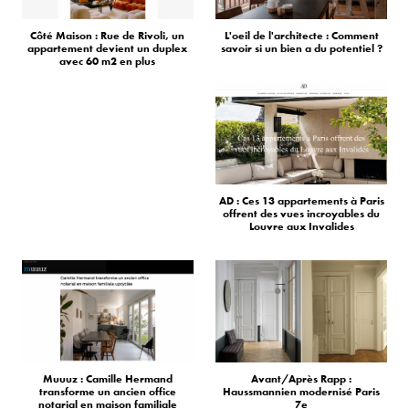
Côté Maison : Rue de Rivoli, un
L'oeil de l'architecte : Comment
appartement devient un duplex
savoir si un bien a du potentiel ?
avec 60 m2 en plus
AD : Ces 13 appartements à Paris
offrent des vues incroyables du
Louvre aux Invalides
Muuuz : Camille Hermand
Avant/Après Rapp :
transforme un ancien office
Haussmannien modernisé Paris
notarial en maison familiale
7e