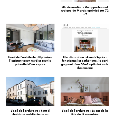
Elle décoration : Un appartement
typique du Marais optimisé sur 72
m2
L'oeil de l'architecte : Optimiser
Elle décoration : Avant/Après :
l’existant pour révéler tout le
fonctionnel et esthétique, le pari
potentiel d’un espace
gagnant d'un 50m2 optimisé mais
chaleureux
L'oeil de l'architecte : Faut-il
L'oeil de l'architecte : Le cas de la
choisir un architecte ou un
tête de lit menuisée