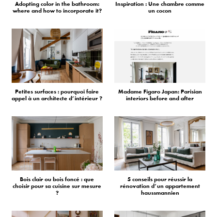
Adopting color in the bathroom:
Inspiration : Une chambre comme
where and how to incorporate it?
un cocon
Petites surfaces : pourquoi faire
Madame Figaro Japan: Parisian
appel à un architecte d’intérieur ?
interiors before and after
Bois clair ou bois foncé : que
5 conseils pour réussir la
choisir pour sa cuisine sur mesure
rénovation d’un appartement
?
haussmannien