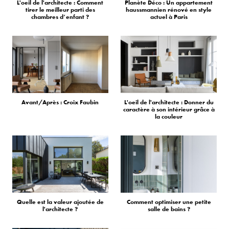
L'oeil de l'architecte : Comment
Planète Déco : Un appartement
tirer le meilleur parti des
haussmannien rénové en style
chambres d’enfant ?
actuel à Paris
Avant/Après : Croix Faubin
L'oeil de l'architecte : Donner du
caractère à son intérieur grâce à
la couleur
Quelle est la valeur ajoutée de
Comment optimiser une petite
l'architecte ?
salle de bains ?