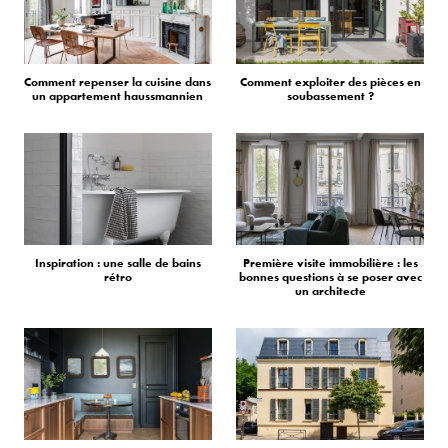
Comment repenser la cuisine dans
Comment exploiter des pièces en
un appartement haussmannien
soubassement ?
Inspiration : une salle de bains
Première visite immobilière : les
rétro
bonnes questions à se poser avec
un architecte