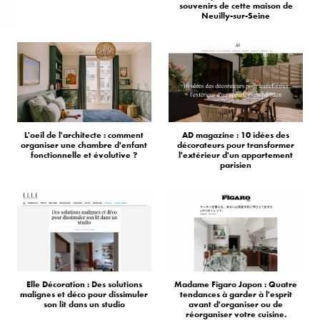
souvenirs de cette maison de
Neuilly-sur-Seine
L'oeil de l'architecte : comment
AD magazine : 10 idées des
organiser une chambre d'enfant
décorateurs pour transformer
fonctionnelle et évolutive ?
l'extérieur d'un appartement
parisien
Elle Décoration : Des solutions
Madame Figaro Japon : Quatre
malignes et déco pour dissimuler
tendances à garder à l'esprit
son lit dans un studio
avant d'organiser ou de
réorganiser votre cuisine.