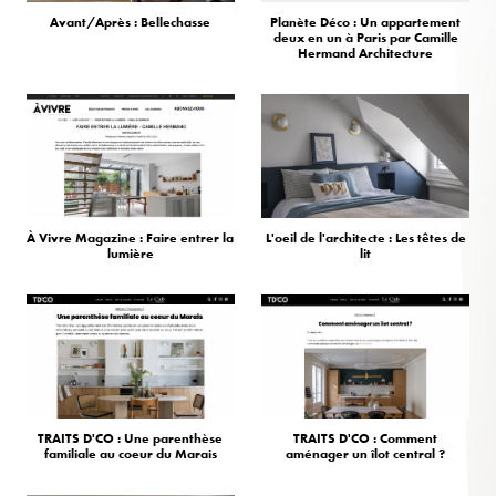
Avant/Après : Bellechasse
Planète Déco : Un appartement
deux en un à Paris par Camille
Hermand Architecture
À Vivre Magazine : Faire entrer la
L'oeil de l'architecte : Les têtes de
lumière
lit
TRAITS D'CO : Une parenthèse
TRAITS D'CO : Comment
familiale au coeur du Marais
aménager un îlot central ?