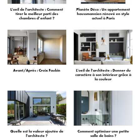
L'oeil de l'architecte : Comment
Planète Déco : Un appartement
tirer le meilleur parti des
haussmannien rénové en style
chambres d’enfant ?
actuel à Paris
Avant/Après : Croix Faubin
L'oeil de l'architecte : Donner du
caractère à son intérieur grâce à
la couleur
Quelle est la valeur ajoutée de
Comment optimiser une petite
l'architecte ?
salle de bains ?