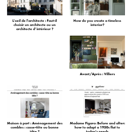
L'oeil de l'architecte : Faut-il
How do you create a timeless
choisir un architecte ou un
interior?
architecte d’intérieur ?
Avant/Après : Villiers
Maison à part : Aménagement des
Madame Figaro: Before and after:
combles : casse-tête ou bonne
how to adapt a 1950s flat to
idée ?
today's needs