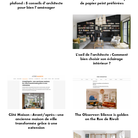
plafond : 5 conseils d’architecte
de papier peint préférées
pour bien l’aménager
L'oeil de l'architecte : Comment
bien choisir son éclairage
intérieur ?
Côté Maison : Avant/après : une
The Observer: Silence is golden
ancienne maison de ville
on the Rue de Rivoli
transformée grâce à une
extension