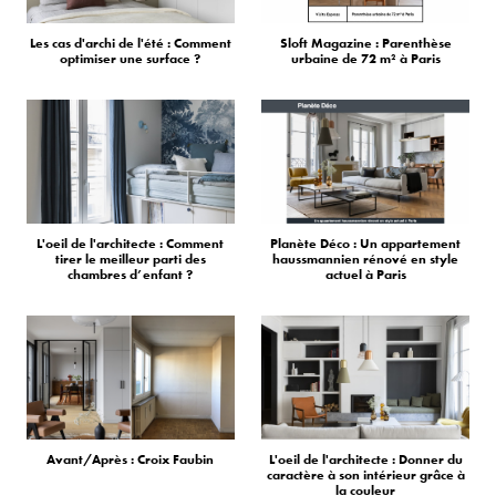
Les cas d'archi de l'été : Comment
Sloft Magazine : Parenthèse
optimiser une surface ?
urbaine de 72 m² à Paris
L'oeil de l'architecte : Comment
Planète Déco : Un appartement
tirer le meilleur parti des
haussmannien rénové en style
chambres d’enfant ?
actuel à Paris
Avant/Après : Croix Faubin
L'oeil de l'architecte : Donner du
caractère à son intérieur grâce à
la couleur