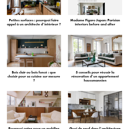
Petites surfaces : pourquoi faire
Madame Figaro Japan: Parisian
appel à un architecte d’intérieur ?
interiors before and after
Bois clair ou bois foncé : que
5 conseils pour réussir la
choisir pour sa cuisine sur mesure
rénovation d’un appartement
?
haussmannien
Pourquoi opter pour un mobilier
Quoi de neuf dans l’architecture