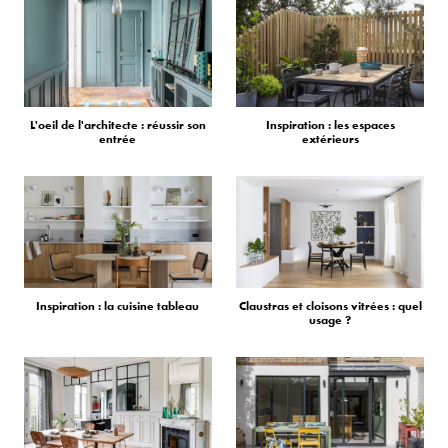
L'oeil de l'architecte : réussir son
Inspiration : les espaces
entrée
extérieurs
Inspiration : la cuisine tableau
Claustras et cloisons vitrées : quel
usage ?