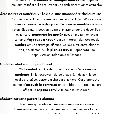
couleur, relief et brillance, créant une ambiance vivante et fraîche.
Accessoires et matériaux : la clé d’une atmosphère chaleureuse
Pour réchauffer l’atmosphère de votre cuisine, l’ajout d’accessoires
naturels est une excellente option. Bien que les
meubles blancs
soient élégants, ils peuvent sembler invisibles dans le décor. Pour
éviter cela,
panacher les matériaux
en mettant en avant
certaines
façades en noyer
tout en intégrant des touches de
marbre
est une stratégie efficace. Ce jeu subtil entre blanc et
noir, notamment sur le
plan de travail
, apportera une
sophistication indéniable à l’espace.
Un îlot central comme point focal
L’îlot central
représente souvent le cœur d’une
cuisine
moderne
. En le recouvrant de bois texturé, il devient le point
focal de la pièce, apportant chaleur et texture. Cette approche
permet d’
adoucir le contraste
entre le blanc et le noir, tout en
offrant un
espace convivial
pour se rassembler.
Moderniser sans perdre le charme
Pour ceux qui souhaitent
moderniser une cuisine à
l’ancienne
, un blanc cassé peut transformer l’espace tout en