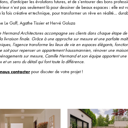
ions, d’anticiper les évolutions futures, et de s’entourer des bons profess
ntérieur n’est pas seulement là pour dessiner de beaux espaces : elle est v
à la fois créative et technique, pour transformer un rêve en réalité… dura
ne Le Goff, Agathe Tissier et Hervé Goluza
e Hermand Architectures accompagne ses clients dans chaque étape de l
la livraison finale. Grâce à une approche sur mesure et une parfaite maît
niques, l’agence transforme les lieux de vie en espaces élégants, fonction
e soit pour repenser un appartement haussmannien, rénover une maison 
énagements sur mesure, Camille Hermand et son équipe apportent une vi
x et un sens du détail qui font toute la différence.
nous contacter
pour discuter de votre projet !