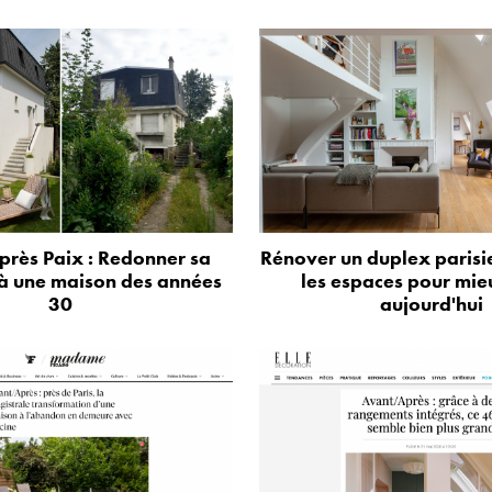
près Paix : Redonner sa
Rénover un duplex parisie
à une maison des années
les espaces pour mie
30
aujourd'hui