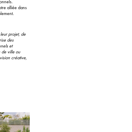
ionnels.
otre alliée dans
blement.
eur projet, de
rise des
nels et
de ville ou
sion créative,