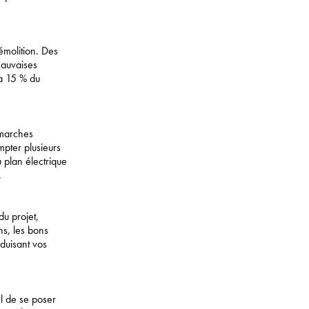
émolition. Des
mauvaises
 à 15 % du
émarches
ompter plusieurs
 plan électrique
.
du projet,
ns, les bons
aduisant vos
el de se poser