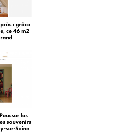
près : grâce
és, ce 46 m2
grand
Pousser les
les souvenirs
ly-sur-Seine