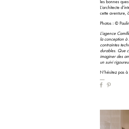
les bonnes quest
L’architecte d’i
cette aventure, 
Photos : © Pauli
L’agence Camill
la conception à 
contraintes tech
durables. Que c
imaginer des am
un suivi rigoureu
N’hésitez pas à