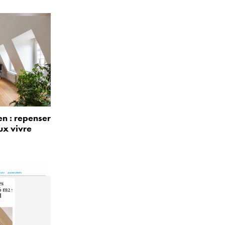
n : repenser
ux vivre