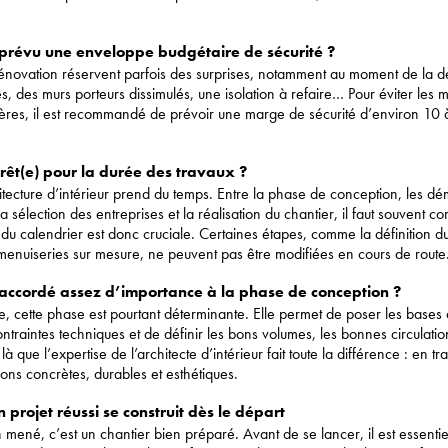
prévu une enveloppe budgétaire de sécurité ?
énovation réservent parfois des surprises, notamment au moment de la d
, des murs porteurs dissimulés, une isolation à refaire… Pour éviter les 
ières, il est recommandé de prévoir une marge de sécurité d’environ 10
prêt(e) pour la durée des travaux ?
itecture d’intérieur prend du temps. Entre la phase de conception, les d
la sélection des entreprises et la réalisation du chantier, il faut souvent c
 du calendrier est donc cruciale. Certaines étapes, comme la définition du
menuiseries sur mesure, ne peuvent pas être modifiées en cours de route
accordé assez d’importance à la phase de conception ?
, cette phase est pourtant déterminante. Elle permet de poser les bases 
ontraintes techniques et de définir les bons volumes, les bonnes circulatio
là que l’expertise de l’architecte d’intérieur fait toute la différence : en tr
ions concrètes, durables et esthétiques.
n projet réussi se construit dès le départ
 mené, c’est un chantier bien préparé. Avant de se lancer, il est essenti