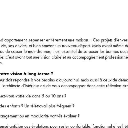
d appartement, repenser entièrement une maison… Ces projets d’enverg
a vie, ses envies, et bien souvent un nouveau départ. Mais avant même d
ou de casser le moindre mur, il est essentiel de se poser les bonnes que
ie, c’est avant tout une vision claire et un accompagnement professionne
s.
votre vision à long terme ?
rieur doit répondre à vos besoins d’aujourd’hui, mais aussi à ceux de dema
 l’architecte d’intérieur est de vous accompagner dans cette réflexion str
z-vous votre vie dans 5 ou 10 ans ?
es enfants ? Un télétravail plus fréquent ?
rangement ou en modularité vont-ils évoluer ?
ensé anticipe ces évolutions pour rester confortable, fonctionnel et esthé