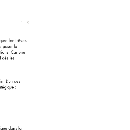
1 | 9
ure font rêver.
e poser la
stions. Car une
l dès les
in. L’un des
atégique :
tique dans la