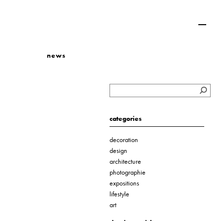
news
categories
decoration
design
architecture
photographie
expositions
lifestyle
art